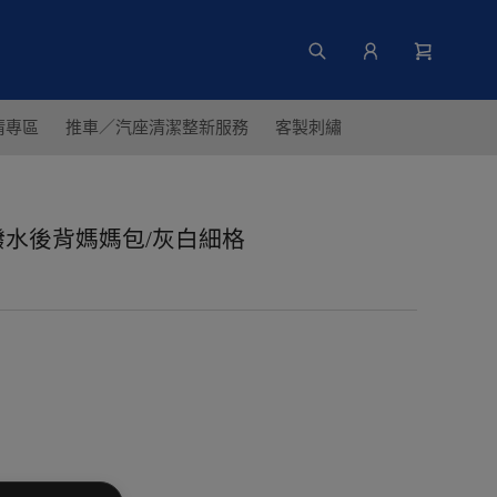
清專區
推車／汽座清潔整新服務
客製刺繡
】防潑水後背媽媽包/灰白細格