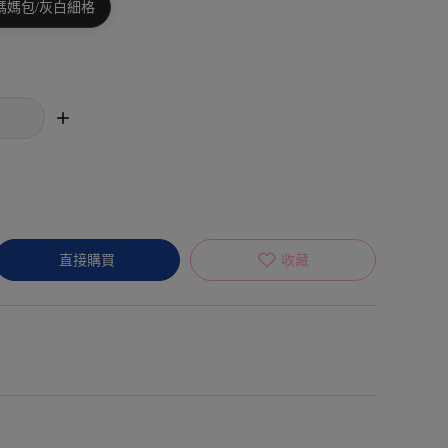
背媽媽包/灰白細格
直接購買
收藏