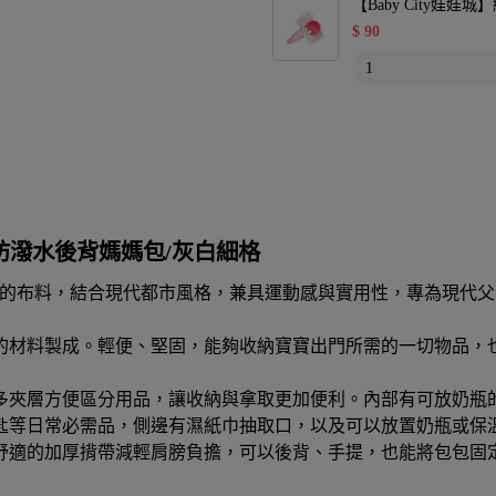
【Baby City娃
$
90
m】防潑水後背媽媽包/灰白細格
選用最優質的布料，結合現代都市風格，兼具運動感與實用性，專為現
的材料製成。輕便、堅固，能夠收納寶寶出門所需的一切物品，
多夾層方便區分用品，讓收納與拿取更加便利。內部有可放奶瓶
匙等日常必需品，側邊有濕紙巾抽取口，以及可以放置奶瓶或保
舒適的加厚揹帶減輕肩膀負擔，可以後背、手提，也能將包包固