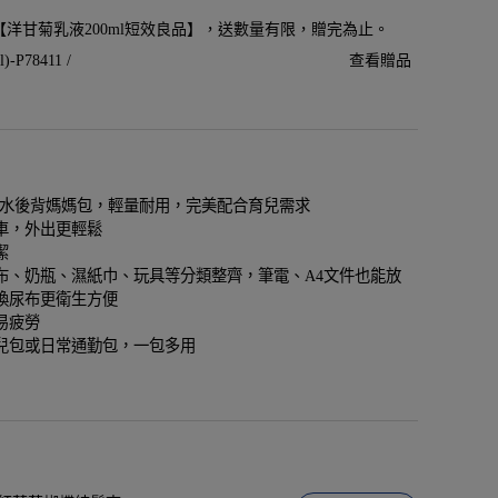
贈【洋甘菊乳液200ml短效良品】，送數量有限，贈完為止。
P78411 /
查看贈品
m 防潑水後背媽媽包，輕量耐用，完美配合育兒需求
車，外出更輕鬆
潔
布、奶瓶、濕紙巾、玩具等分類整齊，筆電、A4文件也能放
換尿布更衛生方便
易疲勞
兒包或日常通勤包，一包多用