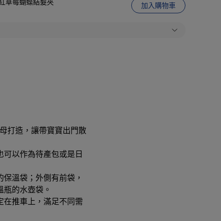
娃城】紅草莓蝴蝶結髮夾
加入購物車
代父母打造，讓帶寶寶出門散
也可以作為待產包或是日
的保溫袋；外側有前袋，
溫瓶的水壺袋。
定在推車上，滿足不同需