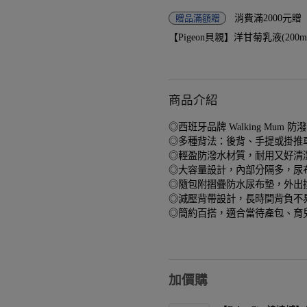
贈品
滿額贈
消費滿2000元
【Pigeon貝親】洋甘菊乳液(200ml)-
商品介紹
◎西班牙品牌 Walking Mu
◎多種背法：後背、手提或掛推
◎輕盈防潑水材質，耐用又好清
◎大容量設計，內部分隔多，尿
◎隨包附摺疊防水尿布墊，外出
◎減壓背帶設計，長時間背負不
◎簡約百搭，適合當待產包、育
加價購