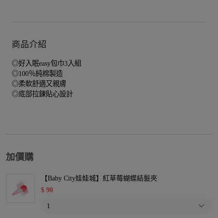
商品介紹
◎好入眠easy包巾3入組
◎100％純棉製造
◎柔軟舒適又親膚
◎底部拉鍊貼心設計
加價購
【Baby City娃娃城】紅草莓蝴蝶結髮夾
$
90