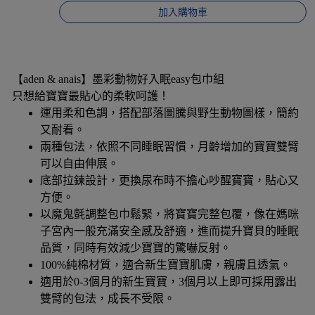
加入購物車
【aden & anais】墨彩動物好入眠easy包巾組
只想給寶寶最貼心的柔軟呵護！
運用柔和色調，搭配部落圖騰與野生動物圖樣，簡約
又耐看。
兩種包法，依照不同睡眠習慣，月齡增加的寶寶雙臂
可以自由伸展。
底部拉鍊設計，更換尿布時不擔心吵醒寶寶，貼心又
方便。
以魔鬼氈調整包巾鬆緊，將寶寶完整包覆，像在媽咪
子宮內一般充滿安全感及舒適，進而提升寶貝的睡眠
品質，同時有效減少寶寶的驚嚇反射。
100%純棉材質，適合新生寶寶肌膚，親膚且透氣。
適用於0-3個月的新生寶寶，3個月以上即可採用露出
雙臂的包法，成長不受限。