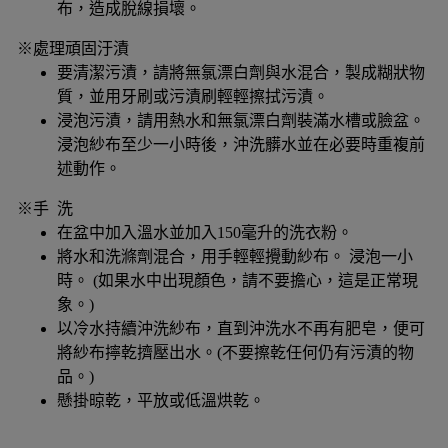
布，造成脫線損壞。
※處理頑固汙漬
要清潔污漬，請將無氯漂白劑與水混合，製成糊狀物
質，並用牙刷或污漬刷輕輕擦拭污漬。
浸泡污漬，請用熱水和無氯漂白劑裝滿水槽或臉盆。
浸泡紗布至少一小時後，沖洗髒水並在必要時重複前
述動作。
※手 洗
在盆中加入溫水並加入150毫升的洗衣粉。
將水和洗滌劑混合，用手輕輕攪動紗布。 浸泡一小
時。 (如果水中出現顏色，請不要擔心，這是正常現
象。)
以冷水持續沖洗紗布，直到沖洗水不再有肥皂，便可
將紗布擰乾擠壓出水。(不要擦乾任何仍有污漬的物
品。)
懸掛晾乾，平放或低溫烘乾。