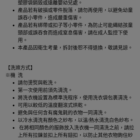
塑膠袋銷毀或遠離嬰幼兒處。
產品若有破損或零件脫落，請勿再使用，以避免幼童
誤吞小零件，造成嚴重傷害。
產品若有綁帶或扣子等小零件，為防止可能繩結孩童
頸部或誤吞食而造成窒息傷害，請在成人監控下使
用。
本產品因衛生考量，拆封後恕不得退換，敬請見諒。
【洗滌方式】
※機 洗
請勿燙熨與乾洗。
第一次使用前須先清洗。
將洗衣機設置為標準洗程序，使用洗衣袋包裹清洗。
可用以較低的溫度翻滾式烘乾。
避免與任何含有魔鬼氈的衣物一同清洗。
以冷水清洗有顏色之紗布，以溫/熱水清洗白色紗布。
在將相同顏色的服飾放入洗衣機一同清洗之前，請拉
上所有拉鍊並扣上所有鈕扣，以防止其他衣物鉤住紗