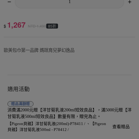
1,267
$
85折
NTD
1,490
歐美包巾第一品牌 媽咪育兒夢幻逸品
適用活動
贈品
滿額贈
消費滿2000元贈【洋甘菊乳液200ml短效良品】，滿5000元贈【洋
甘菊乳液500ml短效良品】數量有限，贈完為止。
【Pigeon貝親】洋甘菊乳液(200ml)-P78411 /
【Pigeon
查看贈品
貝親】洋甘菊乳液500ml - P78412 /