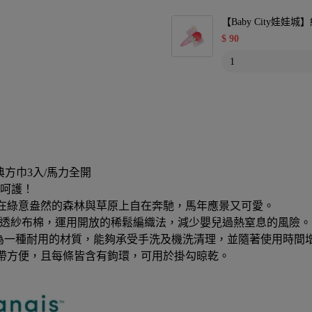
【Baby City娃
$
90
款經典方巾3入/馬力全開
呵護！
們在綠意盎然的森林與草原上自在奔馳，馬年應景又可愛。
00%細緻輕透紗布棉，運用開放的稀鬆編織法，減少嬰兒過熱窒息的風險。
紗布棉為一種耐用的材質，能夠承受手洗及機洗清理，並隨著使用時
攜帶方便，且每條皆含有鉤環，可用於掛勾晾乾。