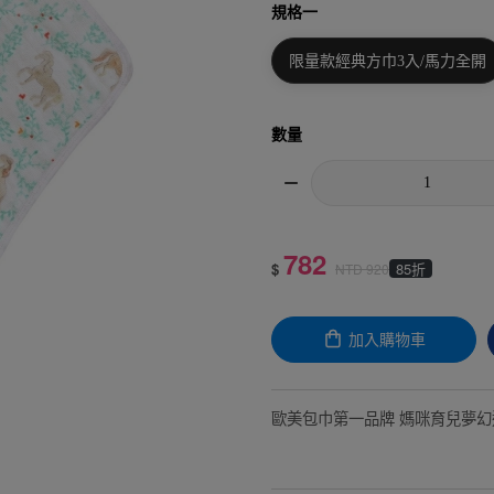
規格一
限量款經典方巾3入/馬力全開
數量
782
$
85折
NTD
920
加入購物車
歐美包巾第一品牌 媽咪育兒夢幻