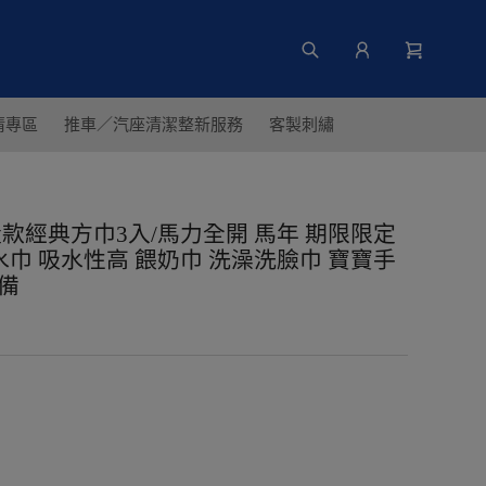
清專區
推車／汽座清潔整新服務
客製刺繡
s】限量款經典方巾3入/馬力全開 馬年 期限限定
口水巾 吸水性高 餵奶巾 洗澡洗臉巾 寶寶手
備