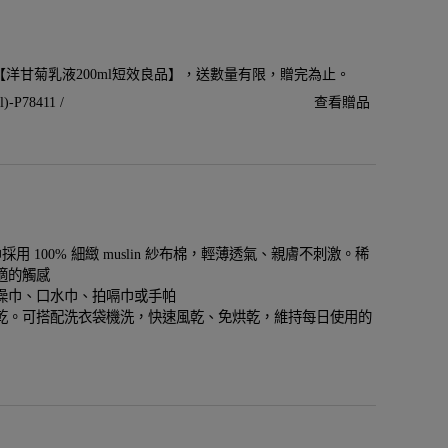
贈【洋甘菊乳液200ml短效良品】，送數量有限，贈完為止。
P78411 /
查看贈品
棉方巾採用 100% 細緻 muslin 紗布棉，輕薄透氣、親膚不刺激。稀
適的觸感
澡巾、口水巾、拍嗝巾或手帕
乾。可搭配洗衣袋機洗，快速風乾、免烘乾，維持每日使用的