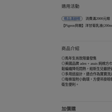
適用活動
贈品
滿額贈
消費滿2000元
【Pigeon貝親】洋甘菊乳液(200ml)-
商品介紹
◎馬年生肖款限量發售
◎美國品牌 aden + anais 純
鬆編織降低悶熱，給新生兒最舒
◎多用途設計，適合作為寶寶洗
◎每條皆附小鉤環，方便吊掛晾
衛生便利。
加價購