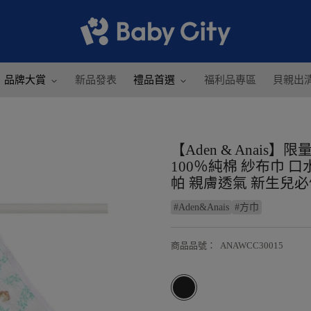
品牌大賞
新品發表
禮品首選
福利品專區
貝親出
【Aden & Anai
100％純棉 紗布巾 
帕 親膚透氣 新生兒必
#
Aden&Anais
#
方巾
商品品號
：
ANAWCC30015