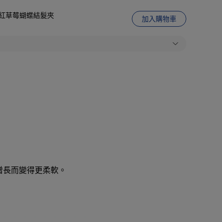
娃城】紅草莓蝴蝶結髮夾
加入購物車
間增長而變得更柔軟。