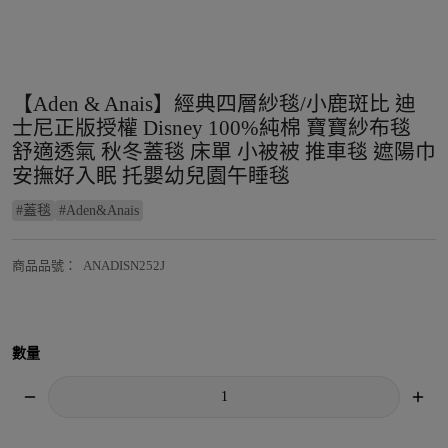
【Aden & Anais】經典四層紗毯/小鹿斑比 迪
士尼正版授權 Disney 100%純棉 寶寶紗布毯
舒適透氣 秋冬蓋毯 床單 小被被 推車毯 遮陽巾
安撫好入眠 托嬰幼兒園午睡毯
#
蓋毯
#
Aden&Anais
商品品號
：
ANADISN252J
數量