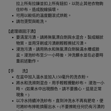
拉上所有拉鍊並扣上所有鈕扣，以防止其他衣物鉤
住紗布，造成脫線損壞。
可用以較低的溫度翻滾式烘乾。
請勿燙熨與乾洗。
【處理頑固汙漬】
要清潔污漬，請將無氯漂白劑與水混合，製成糊狀
物質，並用牙刷或污漬刷輕輕擦拭污漬。
浸泡污漬，請用熱水和無氯漂白劑裝滿水槽或臉
盆。浸泡紗布至少一小時後，沖洗髒水並在必要時
重前述動作。
【手 洗】
在盆中加入溫水並加入150毫升的洗衣粉。
將水和洗滌劑混合，用手輕輕攪動紗布。 浸泡一小
時。 (如果水中出現顏色，請不要擔心，這是正常
現象。)
以冷水持續沖洗紗布，直到沖洗水不再有肥皂，便
可將紗布擰乾擠壓出水。(不要擦乾任何仍有污漬的