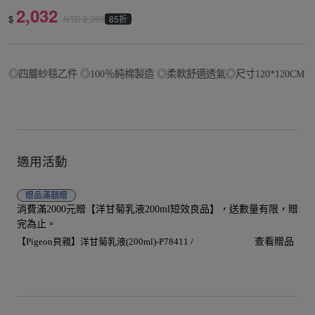
2,032
$
85折
NTD
2,390
◎四層紗毯乙件 ◎100％純棉製造 ◎柔軟舒適透氣◎尺寸120*120CM
適用活動
贈品
滿額贈
消費滿2000元贈【洋甘菊乳液200ml短效良品】，送數量有限，贈
完為止。
【Pigeon貝親】洋甘菊乳液(200ml)-P78411 /
查看贈品