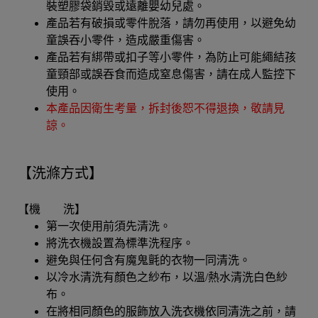
裝塑膠袋銷毀或遠離嬰幼兒處。
產品若有破損或零件脫落，請勿再使用，以避免幼
童誤吞小零件，造成嚴重傷害。
產品若有綁帶或扣子等小零件，為防止可能繩結孩
童頸部或誤吞食而造成窒息傷害，請在成人監控下
使用。
本產品因衛生考量，拆封後恕不得退換，敬請見
諒。
【洗滌方式】
【機 洗】
第一次使用前須先清洗。
將洗衣機設置為標準洗程序。
避免與任何含有魔鬼氈的衣物一同清洗。
以冷水清洗有顏色之紗布，以溫/熱水清洗白色紗
布。
在將相同顏色的服飾放入洗衣機依同清洗之前，請