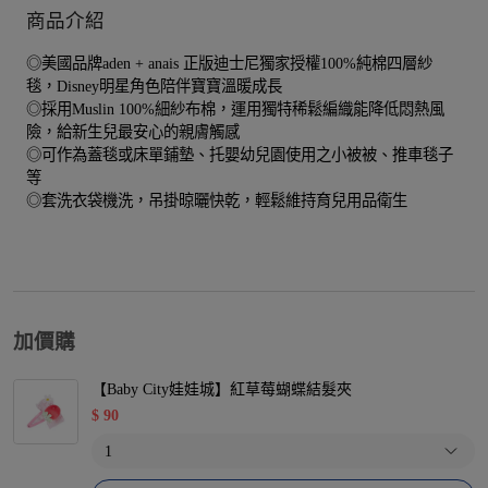
商品介紹
◎美國品牌aden + anais 正版迪士尼獨家授權100%純棉四層紗
毯，Disney明星角色陪伴寶寶溫暖成長
◎採用Muslin 100%細紗布棉，運用獨特稀鬆編織能降低悶熱風
險，給新生兒最安心的親膚觸感
◎可作為蓋毯或床單鋪墊、托嬰幼兒園使用之小被被、推車毯子
等
◎套洗衣袋機洗，吊掛晾曬快乾，輕鬆維持育兒用品衛生
加價購
【Baby City娃娃城】紅草莓蝴蝶結髮夾
$
90