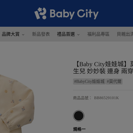
品牌大賞
新品發表
禮品首選
福利品專區
貝親出
【Baby City娃
生兒 妙妙裝 連身 兩穿
#
BabyCity娃娃城
#
莫代爾
商品品號
：
BB86529101K
規格一