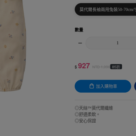
莫代爾長袖兩用兔裝50-70cm
數量
927
$
85折
NTD
1,090
加入購物車
◎天絲™莫代爾纖維
◎舒適柔軟。
◎安心保證