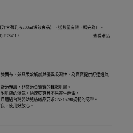
贈【洋甘菊乳液200ml短效良品】，送數量有限，贈完為止。
P78411 /
查看贈品
紡雙面布，兼具柔軟觸感與優異吸濕性，為寶寶提供舒適透氣
著舒適親膚，非常適合寶寶的稚嫩肌膚。
吸附肌膚的濕氣，快速乾爽且不易產生靜電。
且通過台灣嬰幼兒紡織品要求CNS15290規範的認證。
精良，使用好放心。