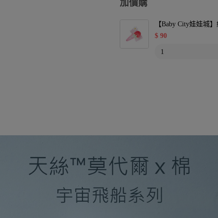
加價購
【Baby City娃
$
90