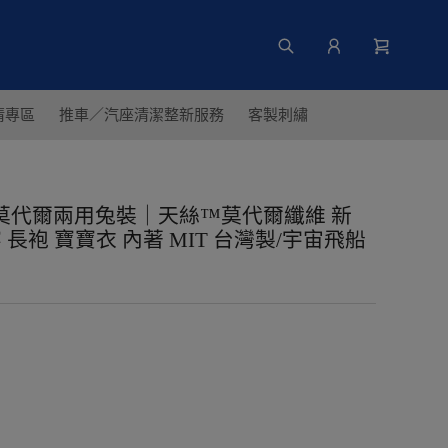
清專區
推車／汽座清潔整新服務
客製刺繡
娃城】莫代爾兩用兔裝｜天絲™莫代爾纖維 新
 長袍 寶寶衣 內著 MIT 台灣製/宇宙飛船