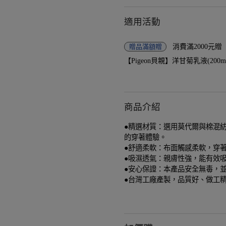
適用活動
贈品
滿額贈
消費滿2000元
【Pigeon貝親】洋甘菊乳液(200ml)-
商品介紹
●精選材質：選用莫代爾與棉混
的穿著體驗。
●舒適柔軟：布面觸感柔軟，穿
●吸濕透氣：親膚性強，能有效
●安心保證：本產品安全無毒，並
●台灣工廠產製，品質好、做工