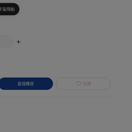
/宇宙飛船
直接購買
收藏