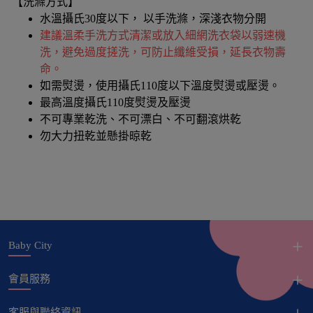
【洗滌方式】
水溫攝氏30度以下， 以手洗滌，深淺衣物分開
建議溫柔手洗方式清潔或放入細網洗衣袋以弱速機
洗，避免過度搓洗，可防止纖維受損，延長衣物壽
命。
如需熨燙，使用攝氏110度以下溫度熨燙或壓燙。
最高溫度攝氏110度熨燙及壓燙
不可專業乾洗、不可漂白、不可翻滾烘乾
勿大力扭乾並懸掛晾乾
Baby City
會員服務
客服與聯絡資訊