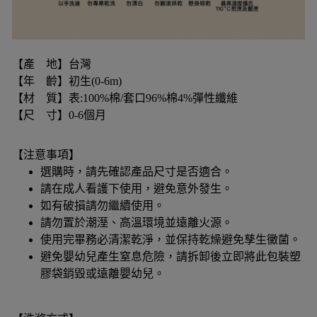
【產 地】台灣
【年 齡】初生(0-6m)
【材 質】表:100%棉/套口96%棉4%彈性纖維
【尺 寸】0-6個月
【注意事項】
選購時，請先確認產品尺寸是否適合。
請在成人看護下使用，避免意外發生。
如有破損請勿繼續使用。
請勿置於潮溼、高溫環境並遠離火源。
使用完畢務必清潔乾淨，並保持乾燥避免孳生黴菌。
避免嬰幼兒產生窒息危險，請拆卸後立即將此包裝塑
膠袋銷毀或遠離嬰幼兒。