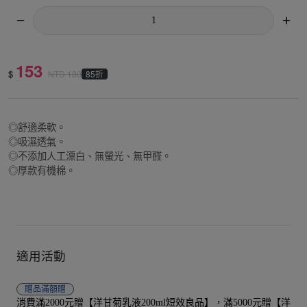
153
$
85折
NTD
180
◎舒適柔軟。
◎吸濕透氣。
◎不添加人工漂白、無螢光、無甲醛。
◎厚款有機棉。
適用活動
贈品
滿額贈
消費滿2000元贈【洋甘菊乳液200ml短效良品】，滿5000元贈【洋