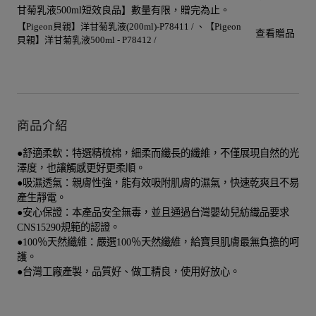
甘菊乳液500ml短效良品】數量有限，贈完為止。
【Pigeon貝親】洋甘菊乳液(200ml)-P78411 /
【Pigeon
查看贈品
貝親】洋甘菊乳液500ml - P78412 /
商品介紹
●舒適柔軟：特選精梳棉，細柔而纖長的纖維，不僅展現自然的光
澤度，也讓觸感更好更柔順。
●吸濕透氣：親膚性強，能有效吸附肌膚的濕氣，快速乾爽且不易
產生靜電。
●安心保證：本產品安全無毒，並且通過台灣嬰幼兒紡織品要求
CNS15290規範的認證。
●100％天然纖維：嚴選100％天然纖維，給寶貝肌膚最無負擔的呵
護。
●台灣工廠產製，品質好、做工精良，使用好放心。