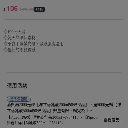
106
$
85折
NTD
125
◎100％天絲
◎純天然環保素材
◎不含甲醛螢光劑，敏感肌膚適用
◎極佳的柔軟觸感
適用活動
贈品
滿額贈
消費滿2000元贈【洋甘菊乳液200ml短效良品】，滿5000元贈【洋
甘菊乳液500ml短效良品】數量有限，贈完為止。
【Pigeon貝親】洋甘菊乳液(200ml)-P78411 /
【Pigeon
查看贈品
貝親】洋甘菊乳液500ml - P78412 /