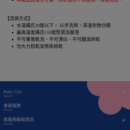
【洗滌方式】
水溫攝氏30度以下， 以手洗滌，深淺衣物分開
最高溫度攝氏110度熨燙及壓燙
不可專業乾洗、不可漂白、不可翻滾烘乾
勿大力扭乾並懸掛晾乾
Baby City
會員服務
客服與聯絡資訊