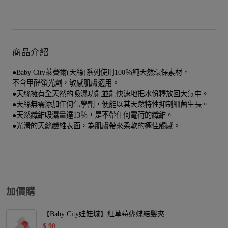
商品介紹
●Baby City萊賽爾(天絲)系列使用100％純天然環保素材，
不含甲醛螢光劑，敏感肌膚適用。
●天絲擁有全天然的吸濕功能並能快速地把水份釋放回大氣中。
●天絲無需添加任何化學劑，便能以其天然特性抑制細菌生長。
●天然纖維吸濕量達13％，是不帶任何電荷的纖維。
●光滑的天絲纖維表面，為肌膚帶來柔軟的極佳觸感。
加價購
【Baby City娃娃城】紅草莓蝴蝶結髮夾
$
90