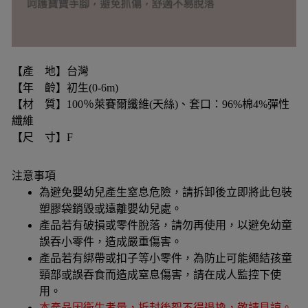
【產 地】台灣
【年 齡】初生(0-6m)
【材 質】100％萊賽爾纖維(天絲)、套口：96%棉4%彈性
纖維
【尺 寸】F
注意事項
為避免嬰幼兒產生窒息危險，請拆卸後立即將此包裝
塑膠袋銷毀或遠離嬰幼兒處。
產品若有破損或零件脫落，請勿再使用，以避免幼童
誤吞小零件，造成嚴重傷害。
產品若有綁帶或扣子等小零件，為防止可能繩結孩童
頸部或誤吞食而造成窒息傷害，請在成人監控下使
用。
本產品因衛生考量，拆封後恕不得退換，敬請見諒。