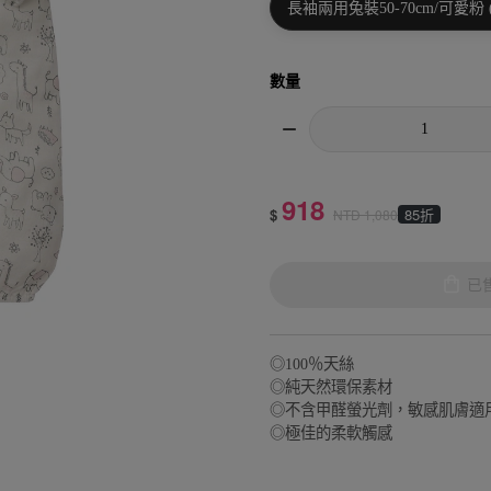
長袖兩用兔裝50-70cm/可愛粉 
數量
918
$
85折
NTD
1,080
已
◎100％天絲
◎純天然環保素材
◎不含甲醛螢光劑，敏感肌膚適
◎極佳的柔軟觸感