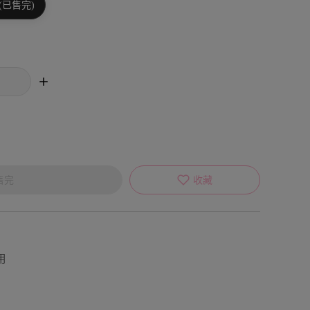
(已售完)
售完
收藏
用