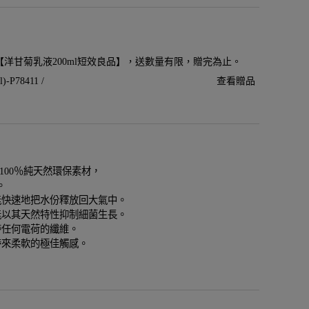
贈【洋甘菊乳液200ml短效良品】，送數量有限，贈完為止。
P78411 /
查看贈品
使用100％純天然環保素材，
。
能快速地把水份釋放回大氣中。
能以其天然特性抑制細菌生長。
帶任何電荷的纖維。
帶來柔軟的極佳觸感。