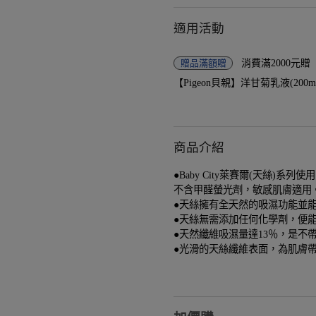
適用活動
贈品
滿額贈
消費滿2000元
【Pigeon貝親】洋甘菊乳液(200ml)-
商品介紹
●Baby City萊賽爾(天絲)系列
不含甲醛螢光劑，敏感肌膚適用
●天絲擁有全天然的吸濕功能並
●天絲無需添加任何化學劑，便
●天然纖維吸濕量達13％，是不
●光滑的天絲纖維表面，為肌膚