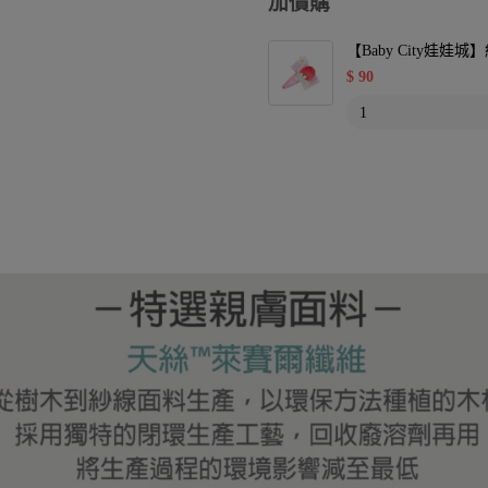
加價購
【Baby City娃
$
90