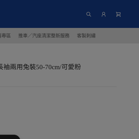
清專區
推車／汽座清潔整新服務
客製刺繡
】長袖兩用兔裝50-70cm/可愛粉