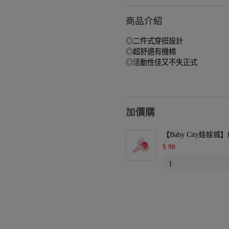
商品介紹
◎二件式穿搭設計
◎超舒適有機棉
◎活動性佳又不失正式
加價購
【Baby City娃
$
90