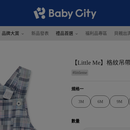
品牌大賞
新品發表
禮品首選
福利品專區
貝親出
【Little Me】格紋
#
littleme
規格一
3M
6M
9M
數量