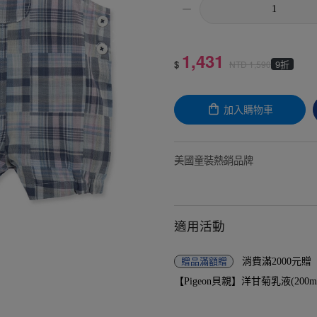
1,431
$
9折
NTD
1,590
加入購物車
美國童裝熱銷品牌
適用活動
贈品
滿額贈
消費滿2000元
【Pigeon貝親】洋甘菊乳液(200ml)-