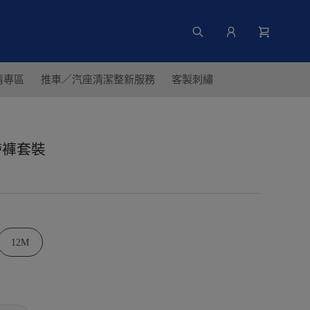
清專區
推車／汽座清潔整新服務
客製刺繡
吊帶褲套裝
12M