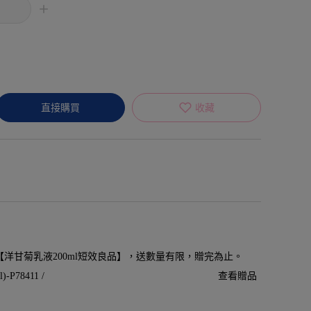
直接購買
收藏
贈【洋甘菊乳液200ml短效良品】，送數量有限，贈完為止。
P78411 /
查看贈品