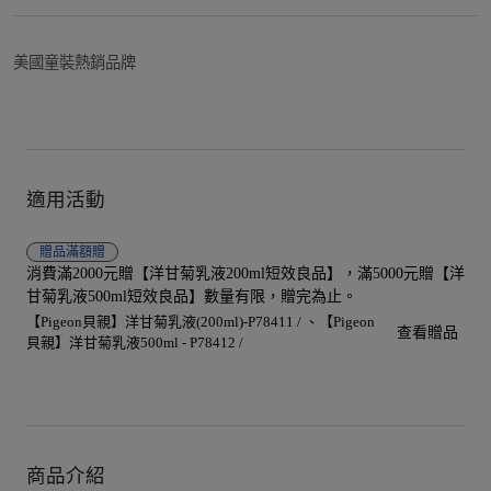
美國童裝熱銷品牌
適用活動
贈品
滿額贈
消費滿2000元贈【洋甘菊乳液200ml短效良品】，滿5000元贈【洋
甘菊乳液500ml短效良品】數量有限，贈完為止。
【Pigeon貝親】洋甘菊乳液(200ml)-P78411 /
【Pigeon
查看贈品
貝親】洋甘菊乳液500ml - P78412 /
商品介紹