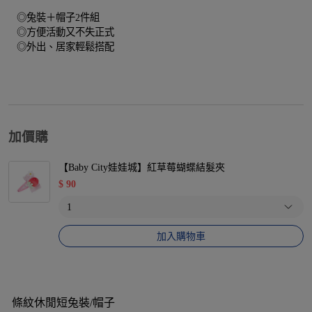
◎兔裝＋帽子2件組
◎方便活動又不失正式
◎外出、居家輕鬆搭配
加價購
【Baby City娃娃城】紅草莓蝴蝶結髮夾
$
90
加入購物車
條紋休閒短兔裝/帽子