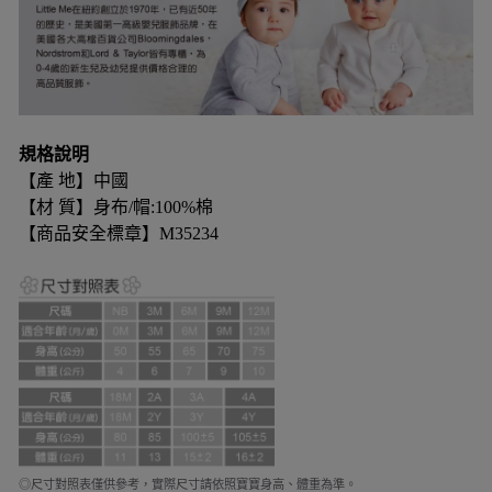
規格說明
【產 地】中國
【材 質】身布/帽:100%棉
【商品安全標章】M35234
◎尺寸對照表僅供參考，實際尺寸請依照寶寶身高、體重為準。