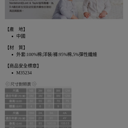
【產 地】
中國
【材 質】
外套:100%棉;洋裝/褲:95%棉,5%彈性纖維
【商品安全標章】
M35234