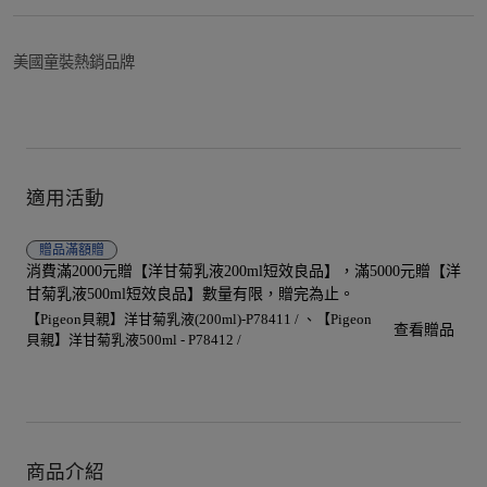
美國童裝熱銷品牌
適用活動
贈品
滿額贈
消費滿2000元贈【洋甘菊乳液200ml短效良品】，滿5000元贈【洋
甘菊乳液500ml短效良品】數量有限，贈完為止。
【Pigeon貝親】洋甘菊乳液(200ml)-P78411 /
【Pigeon
查看贈品
貝親】洋甘菊乳液500ml - P78412 /
商品介紹