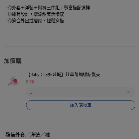
◎外套＋洋裝＋襯褲三件組，豐富搭配選擇
◎雛菊設計，增添甜美活潑感
◎適合外出或居家，輕鬆穿搭
加價購
【Baby City娃娃城】紅草莓蝴蝶結髮夾
$
90
加入購物車
雛菊外套／洋裝／褲