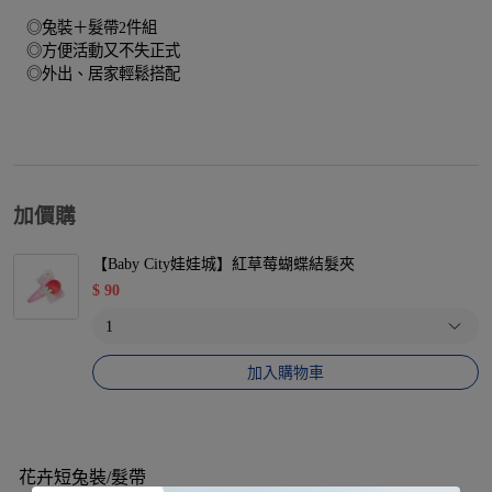
◎兔裝＋髮帶2件組
◎方便活動又不失正式
◎外出、居家輕鬆搭配
加價購
【Baby City娃娃城】紅草莓蝴蝶結髮夾
$
90
加入購物車
花卉短兔裝/髮帶