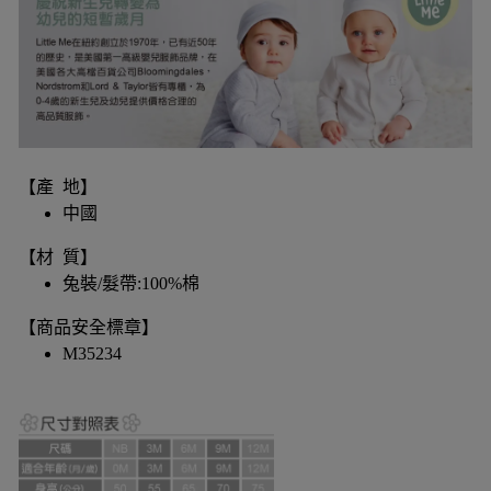
【產 地】
中國
【材 質】
兔裝/髮帶:100%棉
【商品安全標章】
M35234