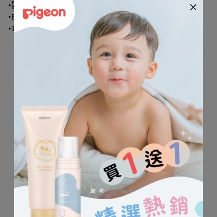
•開扣設計方便穿脫
•白色的兔裝有小花點綴，十足可愛
•100%棉，柔軟舒適，讓寶貝輕鬆自在、活動性佳