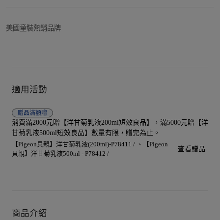
美國童裝熱銷品牌
適用活動
贈品
滿額贈
消費滿2000元贈【洋甘菊乳液200ml短效良品】，滿5000元贈【洋
甘菊乳液500ml短效良品】數量有限，贈完為止。
【Pigeon貝親】洋甘菊乳液(200ml)-P78411 /
【Pigeon
查看贈品
貝親】洋甘菊乳液500ml - P78412 /
商品介紹