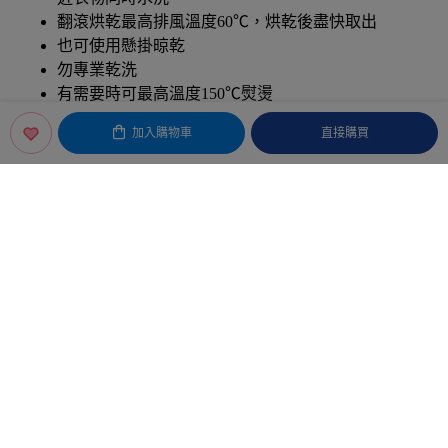
翻滾烘乾最高排風溫度60℃，烘乾後盡快取出
也可使用懸掛晾乾
勿專業乾洗
有需要時可最高溫度150℃熨燙
有需要時只可使用含氧/無氯漂白劑
加入購物車
直接購買
Baby City
會員服務
客服與聯絡資訊