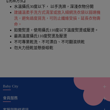
【洗滌方式】
水溫攝氏30度以下， 以手洗滌，深淺衣物分開
建議溫柔手洗方式清潔或放入細網洗衣袋以弱速機
洗，避免過度搓洗，可防止纖維受損，延長衣物壽
命。
如需熨燙，使用攝氏110度以下溫度熨燙或壓燙。
最高溫度攝氏110度熨燙及壓燙
不可專業乾洗、不可漂白、不可翻滾烘乾
勿大力扭乾並懸掛晾乾
Baby City
會員服務
客服與聯絡資訊