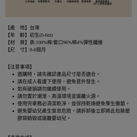
【產 地】台灣
【年 齡】初生(0-6m)
【材 質】表:100%棉/套口96%棉4%彈性纖維
【尺 寸】0-6個月
【注意事項】
選購時，請先確認產品尺寸是否適合。
請在成人看護下使用，避免意外發生。
如有破損請勿繼續使用。
請勿置於潮溼、高溫環境並遠離火源。
使用完畢務必清潔乾淨，並保持乾燥避免孳生黴菌。
避免嬰幼兒產生窒息危險，請拆卸後立即將此包裝塑
膠袋銷毀或遠離嬰幼兒。