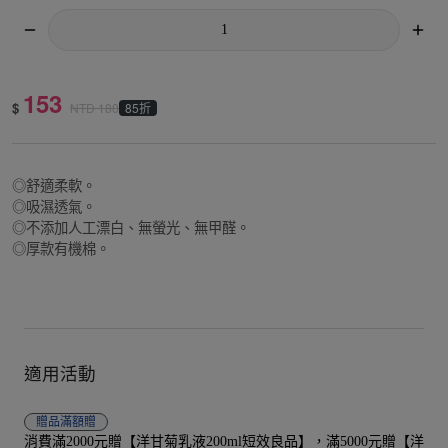
153
$
85折
NTD
180
◎舒適柔軟。
◎吸濕透氣。
◎不添加人工漂白、無螢光、無甲醛。
◎厚款有機棉。
適用活動
贈品
滿額贈
消費滿2000元贈【洋甘菊乳液200ml短效良品】，滿5000元贈【洋