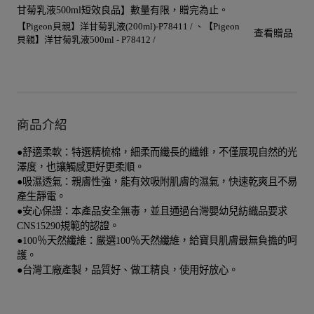
甘菊乳液500ml短效良品】數量有限，贈完為止。
【Pigeon貝親】洋甘菊乳液(200ml)-P78411 /
【Pigeon
查看贈品
貝親】洋甘菊乳液500ml - P78412 /
商品介紹
●舒適柔軟：特選精梳棉，細柔而纖長的纖維，不僅展現自然的光
澤度，也讓觸感更好更柔順。
●吸濕透氣：親膚性強，能有效吸附肌膚的濕氣，快速乾爽且不易
產生靜電。
●安心保證：本產品安全無毒，並且通過台灣嬰幼兒紡織品要求
CNS15290規範的認證。
●100％天然纖維：嚴選100％天然纖維，給寶貝肌膚最無負擔的呵
護。
●台灣工廠產製，品質好、做工精良，使用好放心。