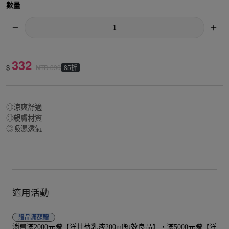
數量
332
$
85折
NTD
390
◎涼爽舒適
◎親膚材質
◎吸濕透氣
適用活動
贈品
滿額贈
消費滿2000元贈【洋甘菊乳液200ml短效良品】，滿5000元贈【洋