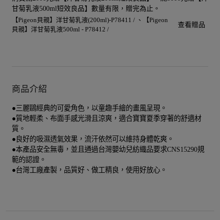
甘菊乳液500ml短效良品】數量有限，贈完為止。
【Pigeon貝親】洋甘菊乳液(200ml)-P78411 /
【Pigeon
查看贈品
貝親】洋甘菊乳液500ml - P78412 /
商品介紹
●三麗鷗經典的可愛角色，以童趣手繪的畫風呈現。
●質地輕柔、布面手感光滑且涼爽，適合寶寶夏季穿著的舒適材
質。
●良好的吸濕透氣效果，流汗依然可以維持身體乾爽。
●本產品安全無毒，並且通過台灣嬰幼兒紡織品要求CNS15290規
範的認證。
●台灣工廠產製，品質好、做工精良，使用好放心。