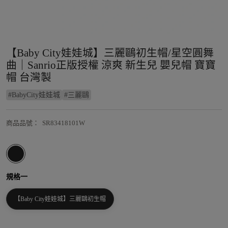
【Baby City娃娃城】三麗鷗初生帽/星空圓舞
曲｜Sanrio正版授權 涼爽 新生兒 嬰兒帽 寶寶
帽 台灣製
#
BabyCity娃娃城
#
三麗鷗
商品品號
：
SR83418101W
規格一
【Baby City娃娃城】三麗鷗初生帽