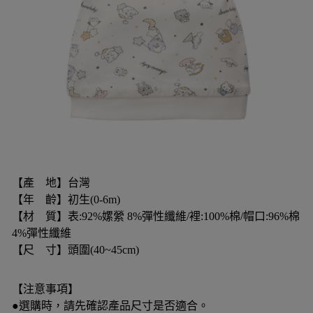
【產 地】台灣
【年 齡】初生(0-6m)
【材 質】表:92%嫘縈 8%彈性纖維/裡:100%棉/帽口:96%棉
4%彈性纖維
【尺 寸】頭圍(40~45cm)
【注意事項】
●選購時，請先確認產品尺寸是否適合。