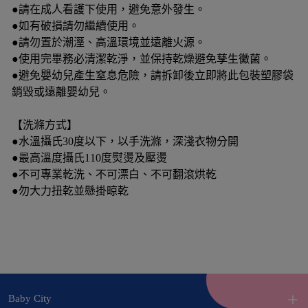
●請在成人看護下使用，避免意外發生。
●如有破損請勿繼續使用。
●請勿置於潮溼、高溫環境並遠離火源。
●使用完畢務必清潔乾淨，並保持乾燥避免孳生黴菌。
●避免嬰幼兒產生窒息危險，請拆卸後立即將此包裝塑膠袋
銷毀或遠離嬰幼兒。
【洗滌方式】
●水溫攝氏30度以下，以手洗滌，深淺衣物分開
●最高溫度攝氏110度熨燙及壓燙
●不可專業乾洗、不可漂白、不可翻滾烘乾
●勿大力扭乾並懸掛晾乾
Baby City