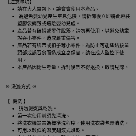
【注意事項】
請在大人監督下，讓寶寶使用本產品。
為避免嬰幼兒產生窒息危險，請拆卸後立即將此包裝
塑膠袋銷毀或遠離嬰幼兒處。
產品若有破損或零件脫落，請勿再使用，以避免幼童
誤吞小零件，造成嚴重傷害。
產品若有綁帶或扣子等小零件，為防止可能繩結孩童
頸部或誤吞食而造成窒息傷害，請在成人監控下使
用。
本產品因衛生考量，拆封後恕不得退換，敬請見諒。
※ 洗滌方式 ※
【 機洗 】
請勿燙熨與乾洗。
第一次使用前須先清洗。
將洗衣機設置為標準洗程序，使用洗衣袋包裹清洗。
可用以較低的溫度翻滾式烘乾。