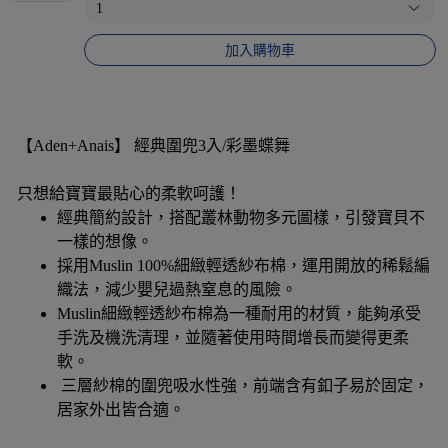
加入購物車
【Aden+Anais】 經典圍兜3入/彩墨蝶舞
只想給寶寶最貼心的柔軟呵護！
經典簡約設計，搭配叢林動物多元圖樣，引發寶貝不
一樣的想像。
採用Muslin 100%細緻輕透紗布棉，運用開放的稀鬆編
織法，減少嬰兒過熱窒息的風險。
Muslin細緻輕透紗布棉為一種耐用的材質，能夠承受
手洗及機洗清理，並隨著使用時間增長而變得更柔
軟。
三層紗棉的圍兜吸水性強，前端含有釦子易於固定，
居家外出皆合適。