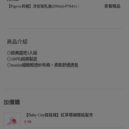
【Pigeon貝親】洋甘菊乳液(200ml)-P78411 /
查看贈品
商品介紹
◎經典圍兜3入組
◎100％純棉製造
◎muslin細緻輕透紗布棉，柔軟舒適透氣
加價購
【Baby City娃娃城】紅草莓蝴蝶結髮夾
$
90