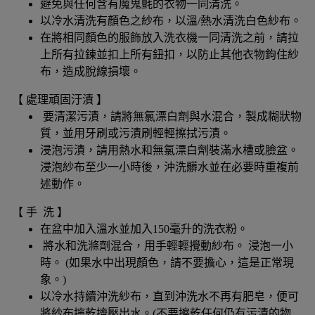
避免與任何含有魔鬼氈的衣物一同清洗。
以冷水清洗有顏色之紗布，以溫/熱水清洗白色紗布。
在將相同顏色的服飾放入洗衣機一同清洗之前，請拉
上所有拉鍊並扣上所有鈕扣，以防止其他衣物鉤住紗
布，造成脫線損壞。
【 處理頑固汙漬 】
要清潔污漬，請將無氯漂白劑與水混合，製成糊狀物
質，並用牙刷或污漬刷輕輕擦拭污漬。
浸泡污漬，請用熱水和無氯漂白劑裝滿水槽或臉盆。
浸泡紗布至少一小時後，沖洗髒水並在必要時重複前
述動作。
【 手 洗 】
在盆中加入溫水並加入150毫升的洗衣粉。
將水和洗滌劑混合，用手輕輕攪動紗布。 浸泡一小
時。 (如果水中出現顏色，請不要擔心，這是正常現
象。)
以冷水持續沖洗紗布，直到沖洗水不再有肥皂，便可
將紗布擰乾擠壓出水。(不要擦乾任何仍有污漬的物