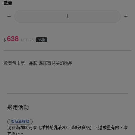
數量
638
$
85折
NTD
750
歐美包巾第一品牌 媽咪育兒夢幻逸品
適用活動
贈品
滿額贈
消費滿2000元贈【洋甘菊乳液200ml短效良品】，送數量有限，贈
完為止。