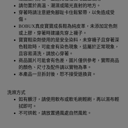
請勿置於高溫、潮濕或陽光直射的地方。
穿著時請注意避免腳趾卡住鬆緊帶，以免造成受
傷。
BOBUX真皮寶寶成長鞋為純皮革，未添加定色劑
或上膠，穿著時建議先穿上襪子。
寶寶鞋染劑使用的是安全染料，未穿襪子且穿著深
色鞋款時，可能會有染色現象，這屬於正常現象，
且容易清洗，請放心穿著。
商品圖片可能會有色差，圖片僅供參考，實際商品
的顏色、尺寸及配件請以實物為準。
本產品一旦拆封後，恕不接受退換貨。
洗滌方式
如有髒汙，請使用軟布或軟毛刷輕刷，再以濕布輕
拭即可。
不可烘乾，請放置通風處自然風乾。