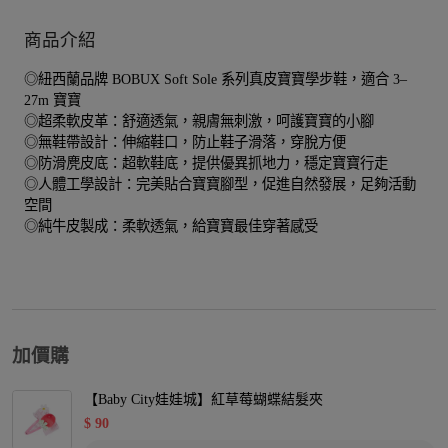
商品介紹
◎紐西蘭品牌 BOBUX Soft Sole 系列真皮寶寶學步鞋，適合 3–
27m 寶寶
◎超柔軟皮革：舒適透氣，親膚無刺激，呵護寶寶的小腳
◎無鞋帶設計：伸縮鞋口，防止鞋子滑落，穿脫方便
◎防滑麂皮底：超軟鞋底，提供優異抓地力，穩定寶寶行走
◎人體工學設計：完美貼合寶寶腳型，促進自然發展，足夠活動
空間
◎純牛皮製成：柔軟透氣，給寶寶最佳穿著感受
加價購
【Baby City娃娃城】紅草莓蝴蝶結髮夾
$
90