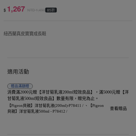
1,267
$
85折
NTD
1,490
紐西蘭真皮寶寶成長鞋
適用活動
贈品
滿額贈
消費滿2000元贈【洋甘菊乳液200ml短效良品】，滿5000元贈【洋
甘菊乳液500ml短效良品】數量有限，贈完為止。
【Pigeon貝親】洋甘菊乳液(200ml)-P78411 /
【Pigeon
查看贈品
貝親】洋甘菊乳液500ml - P78412 /