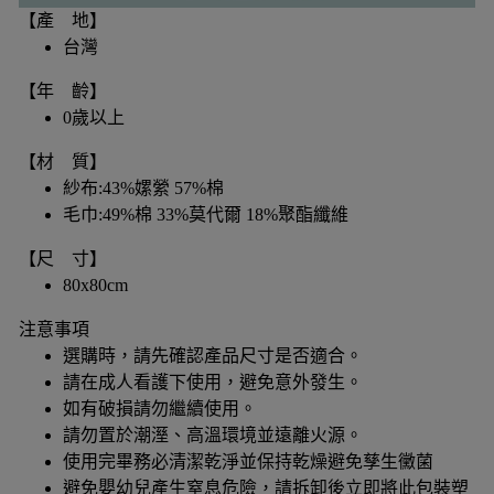
【產 地】
台灣
【年 齡】
0歲以上
【材 質】
紗布:43%嫘縈 57%棉
毛巾:49%棉 33%莫代爾 18%聚酯纖維
【尺 寸】
80x80cm
注意事項
選購時，請先確認產品尺寸是否適合。
請在成人看護下使用，避免意外發生。
如有破損請勿繼續使用。
請勿置於潮溼、高溫環境並遠離火源。
使用完畢務必清潔乾淨並保持乾燥避免孳生黴菌
避免嬰幼兒產生窒息危險，請拆卸後立即將此包裝塑