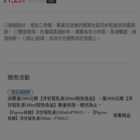
$
9折
NTD
1,390
◎連帽設計：增加三角帽，裹著洗澡後的寶寶也能同步乾髮並保暖頭
部。 ◎雙面使用：外層超柔細紗布、裡層為毛巾布面，柔滑觸感、吸
濕快乾。 ◎貼心掛環：沐浴巾方便懸吊於掛鉤上。
適用活動
贈品
滿額贈
消費滿2000元贈【洋甘菊乳液200ml短效良品】，滿5000元贈【洋
甘菊乳液500ml短效良品】數量有限，贈完為止。
【Pigeon貝親】洋甘菊乳液(200ml)-P78411 /
【Pigeon
查看贈品
貝親】洋甘菊乳液500ml - P78412 /