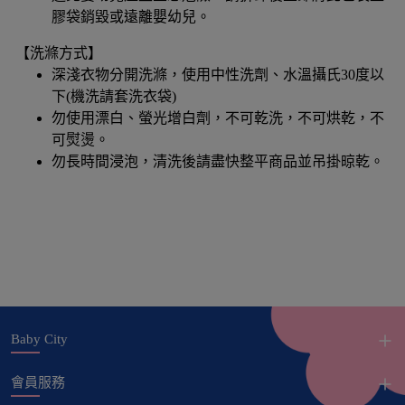
膠袋銷毀或遠離嬰幼兒。
【洗滌方式】
深淺衣物分開洗滌，使用中性洗劑、水溫攝氏30度以
下(機洗請套洗衣袋)
勿使用漂白、螢光增白劑，不可乾洗，不可烘乾，不
可熨燙。
勿長時間浸泡，清洗後請盡快整平商品並吊掛晾乾。
Baby City
會員服務