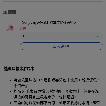
加價購
【Baby City娃娃城】紅草莓蝴蝶結髮夾
$
90
加入購物車
造型連帽沐浴包巾
可做兒童沐浴巾、浴袍或嬰兒包巾使用，親膚保暖、
不怕著涼。
紗布 X 毛巾布 材質溫暖舒適，吸水力佳，包裹在洗
澡後的寶寶身上吸走水分，維持體溫。
三角帽能包覆頭部不著涼，並帶走髮絲的水滴，替新