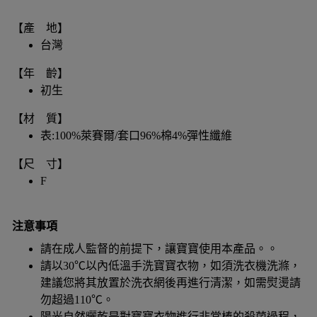
【產 地】
台灣
【年 齡】
初生
【材 質】
表:100%萊賽爾/套口96%棉4%彈性纖維
【尺 寸】
F
注意事項
請在成人監督的前提下，讓寶寶使用本產品。。
請以30℃以內低溫手洗寶寶衣物，如須洗衣機洗滌，
建議您將其放置於洗衣網後再進行清潔，如需熨燙請
勿超過110℃。
陽光自然曬乾是對寶寶衣物進行非常棒的殺菌過程，