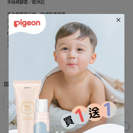
天絲棉腳套／歐洲白
不含甲醛螢光劑，敏感肌膚適用。
天然纖維吸濕量達13％，是不帶任何電荷的纖維。
光滑的天絲纖維表面，為肌膚帶來柔軟的極佳觸。
Baby City萊賽爾(天絲)系列使用100％純天然環保素材。
天絲擁有全天然的吸濕功能並能快速地把水份釋放回大氣中。
天絲無需添加任何化學劑，便能以其天然特性抑制細菌生長。
加價購
【Baby City娃娃城】紅草莓蝴蝶結髮夾
$
90
加入購物車