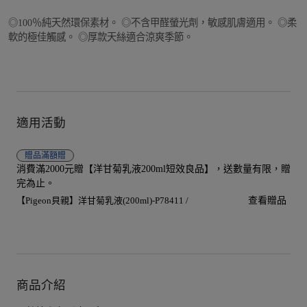
◎100％純天然環保素材。 ◎不含甲醛螢光劑，敏感肌膚適用。 ◎柔
軟的極佳觸感。 ◎厚款天絲適合涼爽季節。
適用活動
贈品
滿額贈
消費滿2000元贈【洋甘菊乳液200ml短效良品】，送數量有限，贈
完為止。
【Pigeon貝親】洋甘菊乳液(200ml)-P78411 /
查看贈品
商品介紹