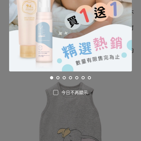
的家居服。
肩膀及側面開扣採用日本進口塑膠壓釦，材質無毒不
怕生鏽，穿脫好方便。
下襬中間位置增加壓釦，寶貝活動時睡袍不跑位，可
保暖腹部，也讓寶寶換尿布輕鬆又容易。
布標縫製在外部設計，確保寶貝穿著時的舒適度。
可愛大方的圖案，居家外出搭配都好看，快讓可愛的
迪士尼角色陪伴寶貝一起進入甜蜜夢鄉！
今日不再顯示