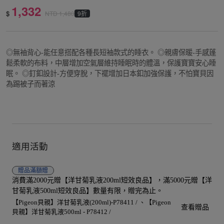
1,332
$
9折
NTD
1,480
◎無袖背心-能任意搭配各種長短袖款式的睡衣。 ◎親膚保暖-手感蓬
鬆柔軟的布料，中層增加空氣層維持睡眠時的體溫，保護寶寶安心睡
眠。 ◎釘釦設計-方便穿脫，下襬增加日本釦加強保護，不怕寶貝因
為踢被子而著涼
適用活動
贈品
滿額贈
消費滿2000元贈【洋甘菊乳液200ml短效良品】，滿5000元贈【洋
甘菊乳液500ml短效良品】數量有限，贈完為止。
【Pigeon貝親】洋甘菊乳液(200ml)-P78411 /
【Pigeon
查看贈品
貝親】洋甘菊乳液500ml - P78412 /