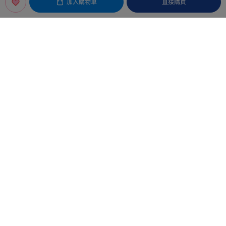
加入購物車
直接購買
規格說明
【產 地】