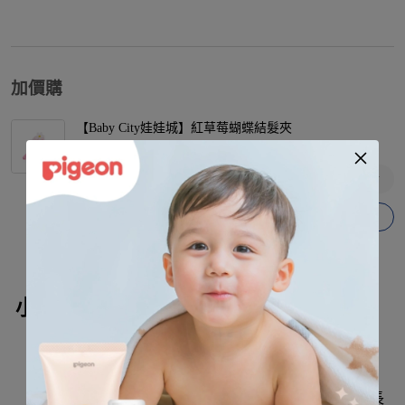
加價購
【Baby City娃娃城】紅草莓蝴蝶結髮夾
$
90
加入購物車
小飛象造型防踢睡袍
使用波浪立體緹花面料；在雙層棉布內製造空氣層，
質地輕盈又具保暖性。
防踢睡袍的無袖設計，穿著無束縛感，適合不同袖長