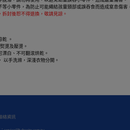
子等小零件，為防止可能繩結孩童頸部或誤吞食而造成窒息傷害
，拆封後恕不得退換，敬請見諒。
乾 。
度熨燙及壓燙。
可漂白、不可翻滾烘乾。
， 以手洗滌，深淺衣物分開。
聯絡資訊
箱：
service@babycity.com.tw