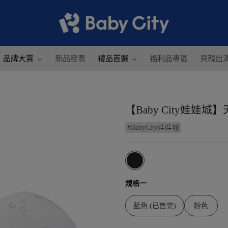
品牌大賞
新品發表
禮品首選
福利品專區
貝親出
【Baby City娃娃
#
BabyCity娃娃城
規格一
藍色 (已售完)
粉色