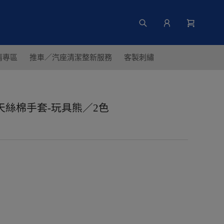
清專區
推車／汽座清潔整新服務
客製刺繡
城】天絲棉手套-玩具熊／2色