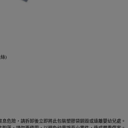
絲)
窒息危險，請拆卸後立即將此包裝塑膠袋銷毀或遠離嬰幼兒處。
件脫落，請勿再使用，以避免幼童誤吞小零件，造成嚴重傷害。