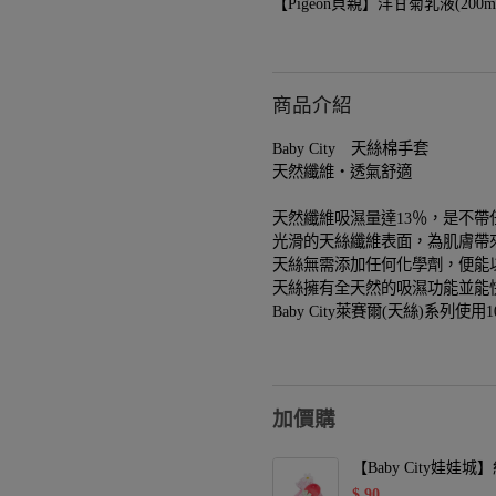
【Pigeon貝親】洋甘菊乳液(200ml)-
商品介紹
Baby City 天絲棉手套
天然纖維・透氣舒適
天然纖維吸濕量達13％，是不帶
光滑的天絲纖維表面，為肌膚帶
天絲無需添加任何化學劑，便能
天絲擁有全天然的吸濕功能並能
Baby City萊賽爾(天絲)系
加價購
【Baby City娃
$
90