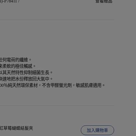
P78411 /
查看贈品
任何電荷的纖維。
來柔軟的極佳觸感。
以其天然特性抑制細菌生長。
快速地把水份釋放回大氣中。
列使用100％純天然環保素材，不含甲醛螢光劑，敏感肌膚適用。
娃城】紅草莓蝴蝶結髮夾
加入購物車