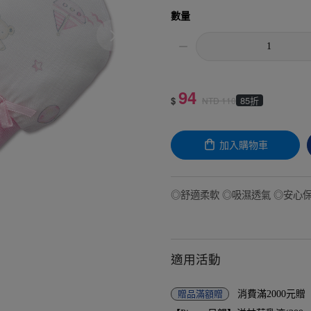
數量
94
$
85折
NTD
110
加入購物車
◎舒適柔軟 ◎吸濕透氣 ◎安心保
適用活動
贈品
滿額贈
消費滿2000元