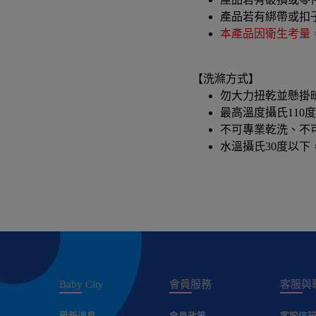
產品若有綁帶或扣
本產品因衛生考量
【洗滌方式】
勿大力扭乾並懸掛晾
最高溫度攝氏110
不可專業乾洗、不
水溫攝氏30度以下
Baby City
會員服務
客服與
最新消息
會員政策
客服信