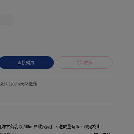
直接購買
收藏
證 ◎100%天然纖維
贈【洋甘菊乳液200ml短效良品】，送數量有限，贈完為止。