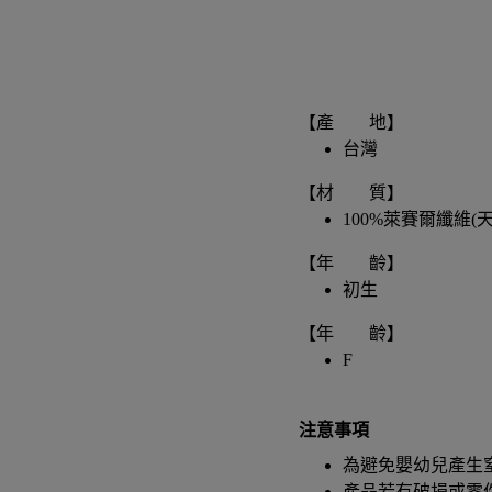
【產 地】
台灣
【材 質】
100%萊賽爾纖維(天
【年 齡】
初生
【年 齡】
F
注意事項
為避免嬰幼兒產生
產品若有破損或零