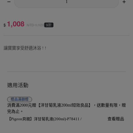
1,008
$
9折
NTD
1,120
讓寶寶享受舒適沐浴 ! !
適用活動
贈品
滿額贈
消費滿2000元贈【洋甘菊乳液200ml短效良品】，送數量有限，贈
完為止。
【Pigeon貝親】洋甘菊乳液(200ml)-P78411 /
查看贈品