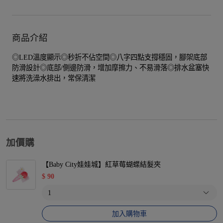
商品介紹
◎LED溫度顯示◎秒折不佔空間◎八字四點支撐穩固，腳架底部
防滑設計◎底部/側邊防滑，增加摩擦力、不易滑落◎排水盆塞快
速將洗澡水排出，常保清潔
加價購
【Baby City娃娃城】紅草莓蝴蝶結髮夾
$
90
加入購物車