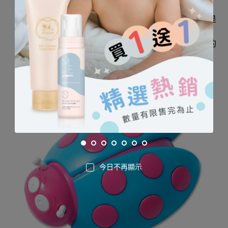
色彩繽紛好吸睛，聽覺回饋鼓勵幼兒肌群運動。
會發出清脆響片聲的瓢蟲，不僅外型出眾、聲響更是
讓人驚喜
大眼睛、小觸角、多個圓滾滾斑點，可愛瓢蟲造型的
搖鈴讓每位寶貝都想帶回家！
今日不再顯示