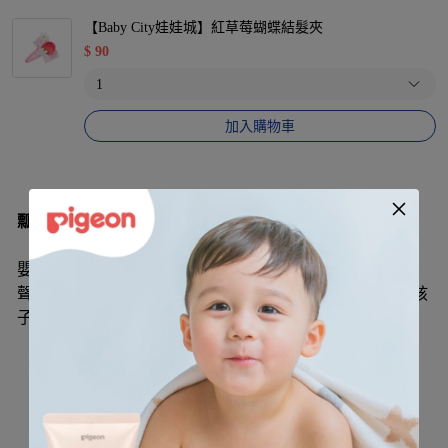
【Baby City娃娃城】紅草莓蝴蝶結髮夾
$
90
加入購物車
瓢蟲鈴鐺沙鈴
嬰兒是天生的「聆聽者」，而音樂是聽覺的藝術。從探索
聲音到創造聲音，Halilit 音樂玩具穩定他們的情緒更豐富孩
子的表達力，強化他們學習認知的管道！
顏色隨機出貨。
環狀設計方便小手抓握。
培養孩子音樂素養的最佳選擇。
獨特聲響機關設計，雙手並用、練習手眼協調。