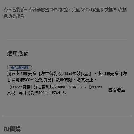
◎不含雙酚A ◎通過歐盟EN71認證、美國ASTM安全測試標準 ◎顏
色隨機出貨
適用活動
贈品
滿額贈
消費滿2000元贈【洋甘菊乳液200ml短效良品】，滿5000元贈【洋
甘菊乳液500ml短效良品】數量有限，贈完為止。
【Pigeon貝親】洋甘菊乳液(200ml)-P78411 /
【Pigeon
查看贈品
貝親】洋甘菊乳液500ml - P78412 /
加價購