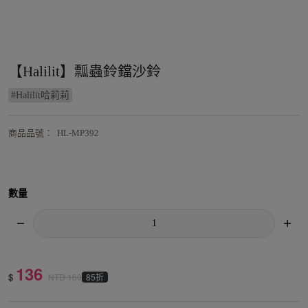
【Halilit】瓢蟲鈴鐺沙鈴
#
Halilit哈莉莉
商品品號
：
HL-MP392
數量
136
$
85折
NTD
160