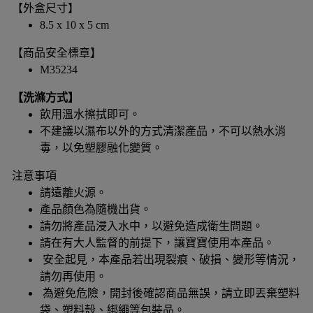
【外盒尺寸】
8.5 x 10 x 5 cm
【商品安全標章】
M35234
【洗滌方式】
飲用溫水擦拭即可。
不建議以濕布以外的方式清潔產品，不可以熱水消
毒，以免塑膠融化變質。
注意事項
請遠離火源。
產品顏色為隨機出貨。
請勿將產品浸入水中，以避免造成衛生問題。
請在有大人監督的前提下，讓寶寶使用本產品。
安全起見，本產品若出現裂痕、破損、變形等情況，
請勿再使用。
為避免危險，開封後確認商品無誤，請立即丟棄塑料
袋、塑料殼、綁繩等包裝品。