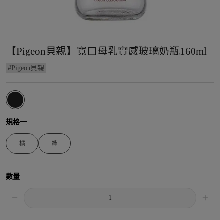
【Pigeon貝親】寬口母乳實感玻璃奶瓶160ml
#
Pigeon貝親
規格一
橘
綠
數量