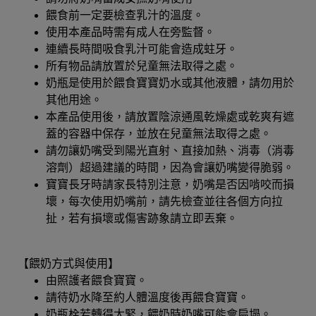
餵食前一定要檢查乳汁的溫度。
使用本產品時需有成人在旁監督。
連續長時間吸食乳汁可能會造成蛀牙。
所有物品請放置於兒童無法取得之處。
奶瓶是使用於餵食寶寶奶水或其他液體，請勿用於
其他用途。
本產品使用後，請放置陰涼通風乾燥處或乾爽有遮
蓋的容器中保存，並放在兒童無法取得之處。
請勿讓奶嘴受到陽光直射、直接加熱、消毒（消毒
溶劑）超過建議的時間，因為會讓奶嘴變得脆弱。
寶寶長牙時請家長特別注意，奶嘴是否因啃咬而損
壞，每次使用奶嘴前，請先檢查並往各個方向拉
扯，若有損壞或傷害跡象請立即丟棄。
【餵奶方式與使用】
由照護者餵食寶寶。
請待奶水降至約人體溫度後再餵食寶寶。
奶瓶栓若轉得太緊，餵奶時奶嘴可能會扁塌。