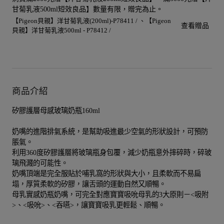
甘菊乳液500ml短效良品】數量有限，贈完為止。
【Pigeon貝親】洋甘菊乳液(200ml)-P78411 /
【Pigeon
查看贈品
貝親】洋甘菊乳液500ml - P78412 /
商品介紹
矽膠護層母感玻璃奶瓶160ml
奶嘴的進階排氣系統，是幫助吸進最少空氣的形狀設計，可預防
脹氣。
利用360度矽膠護層將玻璃瓶身包覆，減少奶瓶意外摔碎時，碎玻
璃飛濺的可能性。
奶嘴頂端是完全服貼於哺乳窩的形狀與大小，且柔軟而不易扁
塌，厚質柔軟的矽膠，讓舌頭的運動自然又順暢。
母乳實感奶瓶奶嘴，可完全對應寶寶吸吮母乳的3大原則－<吸附
>、<吸吮>、<吞嚥>，讓寶寶吸乳更輕鬆、順暢。