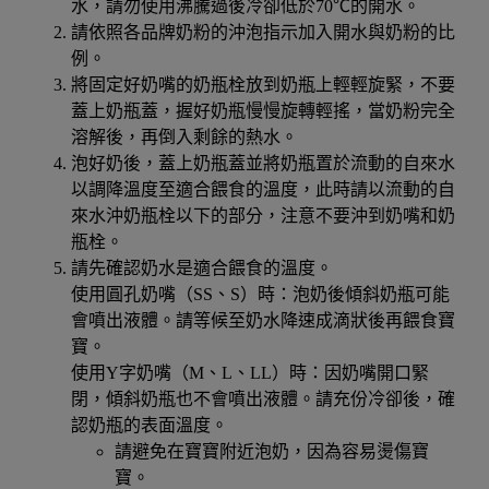
水，請勿使用沸騰過後冷卻低於70℃的開水。
請依照各品牌奶粉的沖泡指示加入開水與奶粉的比
例。
將固定好奶嘴的奶瓶栓放到奶瓶上輕輕旋緊，不要
蓋上奶瓶蓋，握好奶瓶慢慢旋轉輕搖，當奶粉完全
溶解後，再倒入剩餘的熱水。
泡好奶後，蓋上奶瓶蓋並將奶瓶置於流動的自來水
以調降溫度至適合餵食的溫度，此時請以流動的自
來水沖奶瓶栓以下的部分，注意不要沖到奶嘴和奶
瓶栓。
請先確認奶水是適合餵食的溫度。
使用圓孔奶嘴（SS、S）時：
泡奶後傾斜奶瓶可能
會噴出液體。請等候至奶水降速成滴狀後再餵食寶
寶。
使用Y字奶嘴（M、L、LL）時：
因奶嘴開口緊
閉，傾斜奶瓶也不會噴出液體。請充份冷卻後，確
認奶瓶的表面溫度。
請避免在寶寶附近泡奶，因為容易燙傷寶
寶。