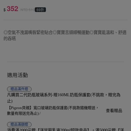
352
$
69折
NTD
510
◎空氣不洩漏嘴唇緊密貼合◎寶寶舌頭順暢運動◎寶寶能溫和、舒適
的吞嚥
適用活動
贈品
滿件贈
凡購買二代奶瓶玻璃系列-贈160ML奶瓶保護套(不挑款，贈完為
止)
【Pigeon貝親】寬口玻璃奶瓶保護套(不挑款隨機贈送，
查看贈品
數量有限送完為止) /
贈品
滿額贈
消費滿2000元贈【洋甘菊乳液200ml短效良品】，滿5000元贈【洋