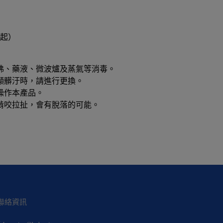
牙起）
沸、藥液、微波爐及蒸氣等消毒。
顯髒汙時，請進行更換。
操作本產品。
啃咬拉扯，會有脫落的可能。
聯絡資訊