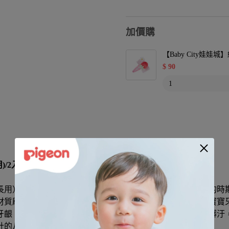
加價購
【Baby City娃
$
90
/2入
長用）系列商品是與牙科醫生共同開發，在前齒差不多長齊的時
材質刷毛，可迅速、有效率地清潔所有乳齒的髒汙，是保護寶寶
牙齦，寶寶易接受不抗拒，內側具韌性的刷毛，可確實清除髒汙
計的八角形握把方便大人的手部掌控、持握。