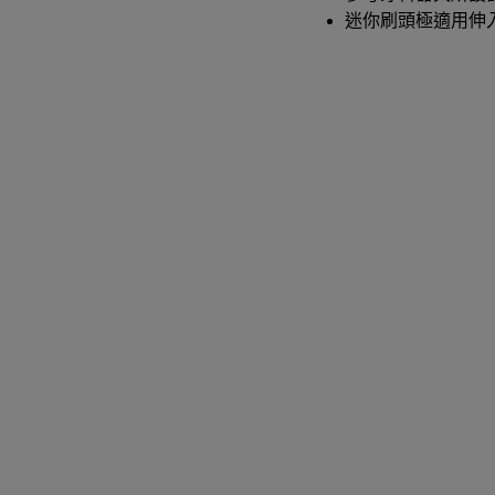
迷你刷頭極適用伸