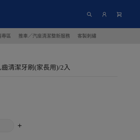
清專區
推車／汽座清潔整新服務
客製刺繡
乳齒清潔牙刷(家長用)/2入