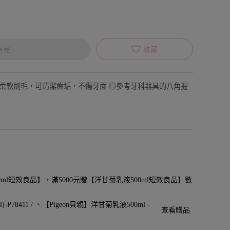
售完
收藏
超柔軟刷毛，可清潔齒垢，不傷牙面 ◎參考牙科器具的八角握
0ml短效良品】，滿5000元贈【洋甘菊乳液500ml短效良品】數
P78411 /
【Pigeon貝親】洋甘菊乳液500ml -
查看贈品