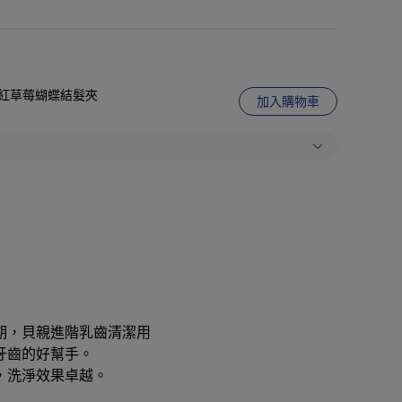
娃城】紅草莓蝴蝶結髮夾
加入購物車
期，貝親進階乳齒清潔用
牙齒的好幫手。
，洗淨效果卓越。