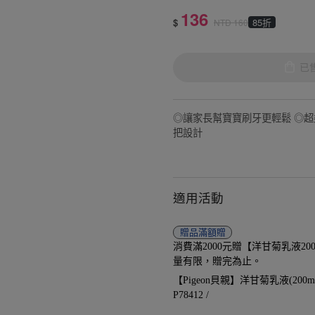
136
$
85折
NTD
160
已
◎讓家長幫寶寶刷牙更輕鬆 ◎
把設計
適用活動
贈品
滿額贈
消費滿2000元贈【洋甘菊乳液20
量有限，贈完為止。
【Pigeon貝親】洋甘菊乳液(200ml)-
P78412 /