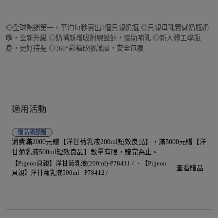
◎全球熱銷第一，平均每秒賣出1個貝親奶瓶 ◎貝親母乳實感奶瓶奶
嘴，全新升級 ◎奶嘴新增吸附線設計，協助哺乳 ◎新人體工學瓶
身，更好持握 ◎360°彩繪矽膠護層，安全包覆
適用活動
贈品
滿額贈
消費滿2000元贈【洋甘菊乳液200ml短效良品】，滿5000元贈【洋
甘菊乳液500ml短效良品】數量有限，贈完為止。
【Pigeon貝親】洋甘菊乳液(200ml)-P78411 /
【Pigeon
查看贈品
貝親】洋甘菊乳液500ml - P78412 /