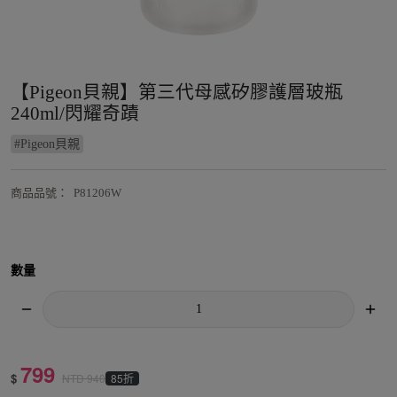
【Pigeon貝親】第三代母感矽膠護層玻瓶
240ml/閃耀奇蹟
#
Pigeon貝親
商品品號
：
P81206W
數量
799
$
85折
NTD
940