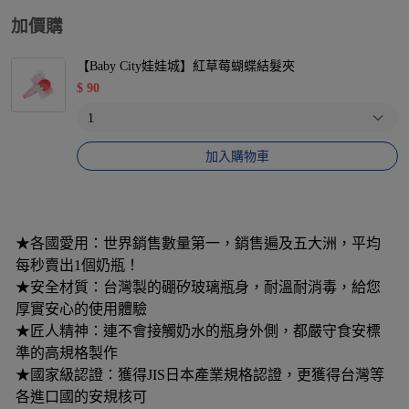
加價購
【Baby City娃娃城】紅草莓蝴蝶結髮夾
$
90
加入購物車
★各國愛用：世界銷售數量第一，銷售遍及五大洲，平均
每秒賣出1個奶瓶！
★安全材質：台灣製的硼矽玻璃瓶身，耐溫耐消毒，給您
厚實安心的使用體驗
★匠人精神：連不會接觸奶水的瓶身外側，都嚴守食安標
準的高規格製作
★國家級認證：獲得JIS日本產業規格認證，更獲得台灣等
各進口國的安規核可