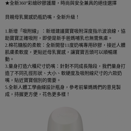
★全新360°彩繪矽膠護層，時尚與安全兼具的絕佳選擇
貝親母乳實感奶瓶奶嘴，全新升級！
1.新增「吸附線」：新增建議寶寶吸附深度指示波浪線，協
助寶寶正確吸附，即使是新手爸媽哺乳也無需焦慮。
2.棉花糖般的柔軟：全新開發11度奶嘴專用矽膠，接近人體
肌膚柔軟度，更貼近母乳實感，讓寶寶舌頭可以順暢運
動。
3.量身打造六種尺寸奶嘴：針對不同成長階段，我們量身打
造了不同孔徑形狀、大小、軟硬度及吸附線尺寸的六款奶
嘴，貼近寶寶個別的需要。
5.全新人體工學曲線設計瓶身，參考前輩媽媽們的意見製
成，持握更方便，花色更多樣！