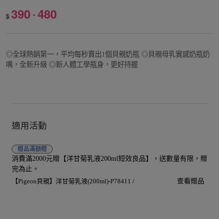
390
480
-
$
◎全球熱銷第一，平均每秒賣出1個貝親奶瓶 ◎貝親母乳實感奶瓶奶
嘴，全新升級 ◎新人體工學瓶身，更好持握
適用活動
贈品
滿額贈
消費滿2000元贈【洋甘菊乳液200ml短效良品】，送數量有限，贈
完為止。
【Pigeon貝親】洋甘菊乳液(200ml)-P78411 /
查看贈品