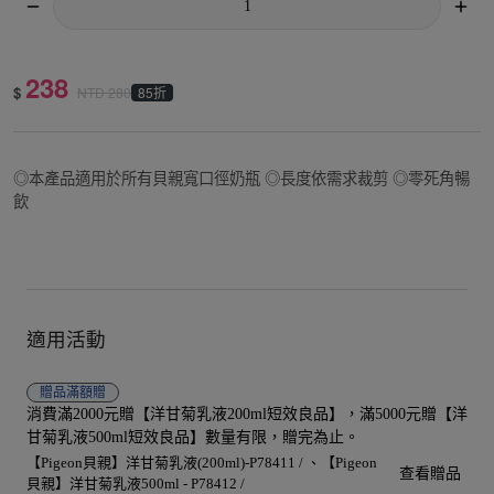
238
$
85折
NTD
280
◎本產品適用於所有貝親寬口徑奶瓶 ◎長度依需求裁剪 ◎零死角暢
飲
適用活動
贈品
滿額贈
消費滿2000元贈【洋甘菊乳液200ml短效良品】，滿5000元贈【洋
甘菊乳液500ml短效良品】數量有限，贈完為止。
【Pigeon貝親】洋甘菊乳液(200ml)-P78411 /
【Pigeon
查看贈品
貝親】洋甘菊乳液500ml - P78412 /