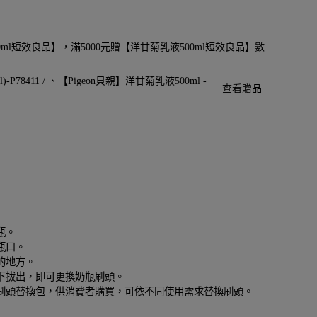
0ml短效良品】，滿5000元贈【洋甘菊乳液500ml短效良品】數
P78411 /
【Pigeon貝親】洋甘菊乳液500ml -
查看贈品
瓶。
瓶口。
的地方。
下拔出，即可更換奶瓶刷頭。
刷頭替換包，供消費者購買，可依不同使用需求替換刷頭。