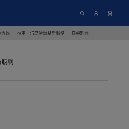
清專區
推車／汽座清潔整新服務
客製刺繡
奶瓶刷