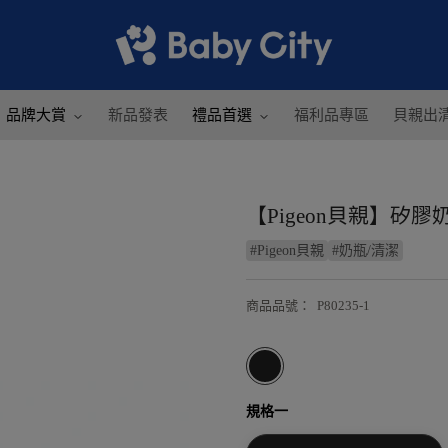
品牌大賞
新品發表
禮品首選
福利品專區
貝親出
【Pigeon貝親】矽膠
#
Pigeon貝親
#
奶瓶/清潔
商品品號
：
P80235-1
規格一