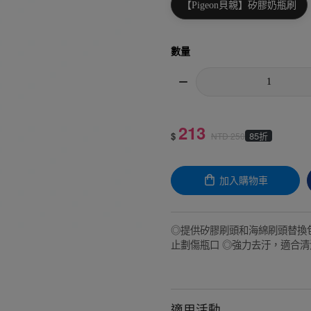
【Pigeon貝親】矽膠奶瓶刷
數量
213
$
85折
NTD
250
加入購物車
◎提供矽膠刷頭和海綿刷頭替換
止劃傷瓶口 ◎強力去汙，適合
適用活動