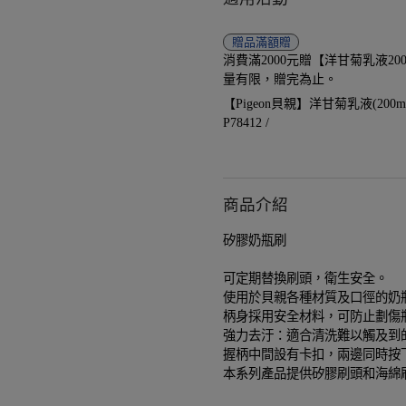
贈品
滿額贈
消費滿2000元贈【洋甘菊乳液20
量有限，贈完為止。
【Pigeon貝親】洋甘菊乳液(200ml)-
P78412 /
商品介紹
矽膠奶瓶刷
可定期替換刷頭，衛生安全。
使用於貝親各種材質及口徑的奶
柄身採用安全材料，可防止劃傷
強力去汙：適合清洗難以觸及到
握柄中間設有卡扣，兩邊同時按
本系列產品提供矽膠刷頭和海綿