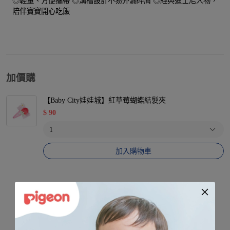
◎輕量、方便攜帶 ◎溝槽設計不易外漏碎屑 ◎經典迪士尼人物，
陪伴寶寶開心吃飯
加價購
【Baby City娃娃城】紅草莓蝴蝶結髮夾
$
90
加入購物車
附有可接取食物碎屑的溝槽。
輕量不占空間，外出便於攜帶。
恰到好處的鬆緊度與柔軟的肌膚觸感。