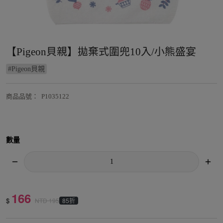
【Pigeon貝親】拋棄式圍兜10入/小熊盛宴
#
Pigeon貝親
商品品號
：
P1035122
數量
166
$
85折
NTD
195