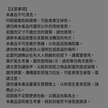
【注意事項】
本產品不可清洗。
印刷圖案如經磨擦，可能會產生掉色。
請勿將本產品作圍兜以外的用途使用。
若圍兜尺寸不適合您的寳寳，請勿使用。
請將本產品放置在孩童無法觸及的地方。
本產品不可丟棄於馬桶，以免造成馬桶阻塞。
請勿將本產品放在火源附近或高溫的場所。
此圍兜請務必在有大人照顧的前提下，讓寶寶使用。
基於衛生考量，圍兜使用過1次，請丟棄勿再次使用。
請注意別讓指甲、尖銳和突起之物品對圍兜造成損壞。
圍兜脖圍、溝槽處若受強力拉扯，可能會發生破裂，還
請注意。
請勿讓本產品覆蓋在寳寳臉上，以免發生窒息危險，請
務必小心。
因原廠不定期更換包裝，以實品包裝為主。
本產品因有衛生考量，經拆封後恕不接受退換貨。