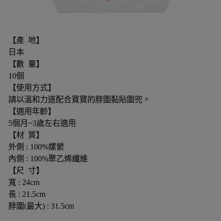
【產 地】
日本
【數 量】
10個
【使用方式】
請以溫和力道配合寶寶的脖圍黏貼圍兜。
【適用年齡】
5個月~3歲左右適用
【材 質】
外側 : 100%嫘縈
內側 : 100%聚乙烯纖維
【尺 寸】
寬 : 24cm
長 : 21.5cm
脖圍(最大) : 31.5cm