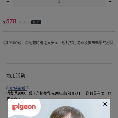
578
$
85折
NTD
680
◎UV400鏡片◎配戴時舒適又安全，鏡片採用防碎及抵擋衝擊的材質
適用活動
贈品
滿額贈
消費滿2000元贈【洋甘菊乳液200ml短效良品】，送數量有限，贈
完為止。
【Pigeon貝親】洋甘菊乳液(200ml)-P78411 /
查看贈品