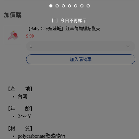
加價購
今日不再顯示
【Baby City娃娃城】紅草莓蝴蝶結髮夾
$
90
加入購物車
【產 地】
台灣
【年 齡】
2～4Y
【材 質】
polycarbonate聚碳酸酯