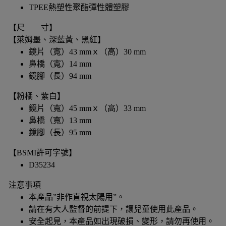
TPEE熱塑性聚酯彈性體塑膠
【尺 寸】
【萊姆墨、深藍黃、黑紅】
鏡片（寬）43 mmｘ（高）30 mm
鼻橋（寬）14 mm
鏡腳（長）94 mm
【粉橘、紫白】
鏡片（寬）45 mmｘ（高）33 mm
鼻橋（寬）13 mm
鏡腳（長）95 mm
【BSMI許可字號】
D35234
注意事項
本產品”非作直視太陽用”。
請在有大人監督的前提下，讓兒童使用此產品。
安全起見，本產品如出現破損、變形，請勿再使用。