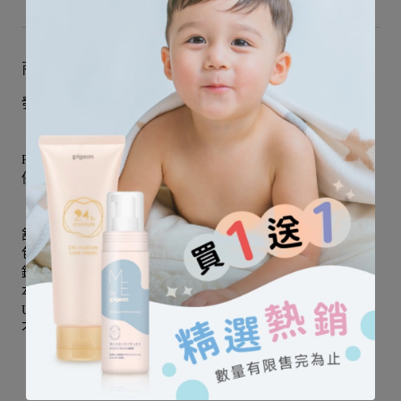
商品介紹
發掘者太陽眼鏡2-4歲
Real Kids Shades 美國嬰童太陽眼鏡領導品牌
保護孩童免於紫外線對眼睛的傷害
舒適的獨特超彈性鏡框。
包覆式設計，有效減少紫外線照射眼睛。
鏡片採用可防碎及抵擋衝擊的polycarbonate 材質。
本產品配戴時舒適又安全，最適合當作孩子的第一支太陽眼鏡。
UV400鏡片，可完全過濾UVA和UVB兩種紫外線，保護寶寶雙眼
不受到紫外線傷害。