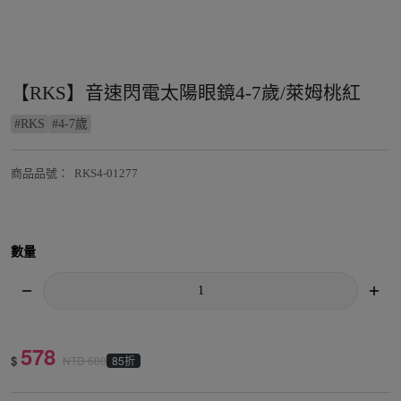
【RKS】音速閃電太陽眼鏡4-7歲/萊姆桃紅
#
RKS
#
4-7歲
商品品號
：
RKS4-01277
數量
578
$
85折
NTD
680