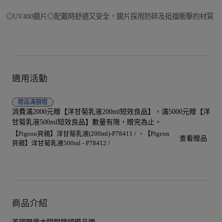
◎UV400鏡片◎配戴時舒適又安全，鏡片採用防碎及抵擋衝擊的材質
適用活動
贈品
滿額贈
消費滿2000元贈【洋甘菊乳液200ml短效良品】，滿5000元贈【洋
甘菊乳液500ml短效良品】數量有限，贈完為止。
【Pigeon貝親】洋甘菊乳液(200ml)-P78411 /
【Pigeon
查看贈品
貝親】洋甘菊乳液500ml - P78412 /
商品介紹