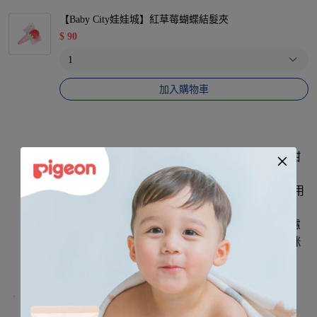
【Baby City娃娃城】紅草莓蝴蝶結髮夾
$
90
加入購物車
色彩繽紛圖案設計，充滿活力、色彩醒目且呈現出甜
美又有趣的圖形，幫助寶寶視覺發展。
手工製作100%食用級矽膠，材質柔軟具有彈性，適用
於長牙過程的各個階段，讓寶貝舒適、媽咪安心！
冷藏後使用冰冰涼涼感，撫慰寶寶長牙過程中的焦慮
感。好清洗設計，可置入蒸氣消毒鍋內消毒，讓媽咪
更放心！