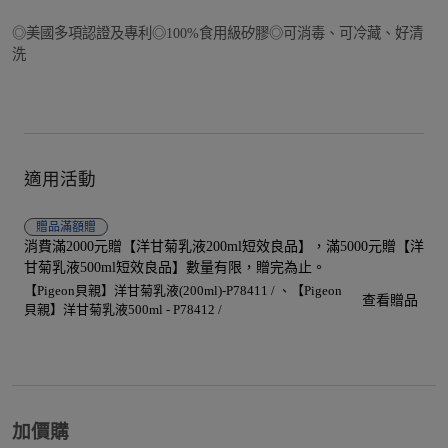
◎美國多項認證及專利◎100%食用級矽膠◎可消毒、可冷藏、好清
洗
適用活動
贈品
滿額贈
消費滿2000元贈【洋甘菊乳液200ml短效良品】，滿5000元贈【洋
甘菊乳液500ml短效良品】數量有限，贈完為止。
【Pigeon貝親】洋甘菊乳液(200ml)-P78411 /
【Pigeon
查看贈品
貝親】洋甘菊乳液500ml - P78412 /
加價購