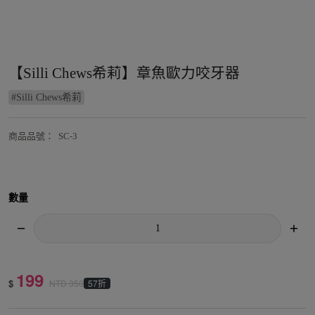
【Silli Chews希莉】章魚歐力咬牙器
#
Silli Chews希莉
商品品號
：
SC-3
數量
199
$
57折
NTD
350