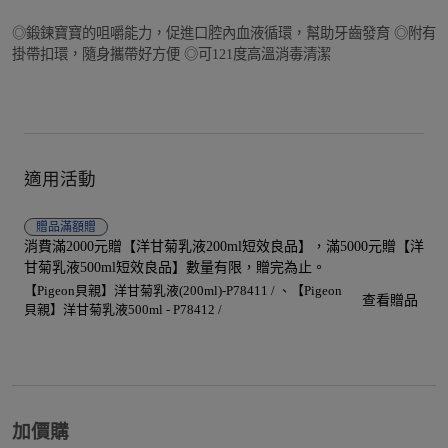
◎鍛鍊寶寶的咀嚼能力，促進口腔內血液循環，幫助牙齒發育 ◎附有
掛帶扣環，隨身攜帶好方便 ◎可121度高溫消毒清潔
適用活動
贈品
滿額贈
消費滿2000元贈【洋甘菊乳液200ml短效良品】，滿5000元贈【洋
甘菊乳液500ml短效良品】數量有限，贈完為止。
【Pigeon貝親】洋甘菊乳液(200ml)-P78411 /
【Pigeon
查看贈品
貝親】洋甘菊乳液500ml - P78412 /
加價購