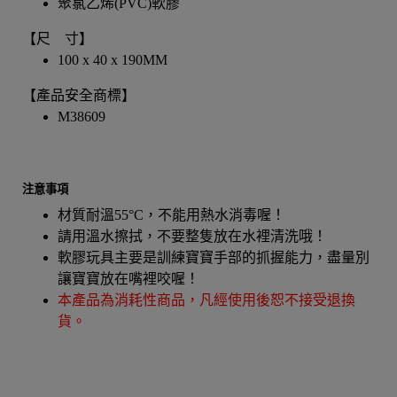
聚氯乙烯(PVC)軟膠
【尺 寸】
100 x 40 x 190MM
【產品安全商標】
M38609
注意事項
材質耐溫55°C，不能用熱水消毒喔！
請用溫水擦拭，不要整隻放在水裡清洗哦！
軟膠玩具主要是訓練寶寶手部的抓握能力，盡量別
讓寶寶放在嘴裡咬喔！
本產品為消耗性商品，凡經使用後恕不接受退換
貨。