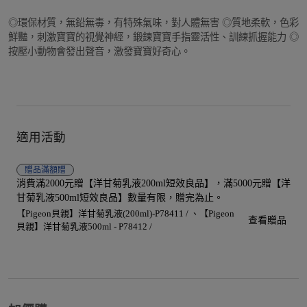
◎環保材質，無鉛無毒，有特殊氣味，對人體無害 ◎質地柔軟，色彩
鮮豔，刺激寶寶的視覺神經，鍛鍊寶寶手指靈活性、訓練抓握能力 ◎
按壓小動物會發出聲音，激發寶寶好奇心。
適用活動
贈品
滿額贈
消費滿2000元贈【洋甘菊乳液200ml短效良品】，滿5000元贈【洋
甘菊乳液500ml短效良品】數量有限，贈完為止。
【Pigeon貝親】洋甘菊乳液(200ml)-P78411 /
【Pigeon
查看贈品
貝親】洋甘菊乳液500ml - P78412 /