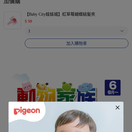
加價購
【Baby City娃娃城】紅草莓蝴蝶結髮夾
$
90
加入購物車