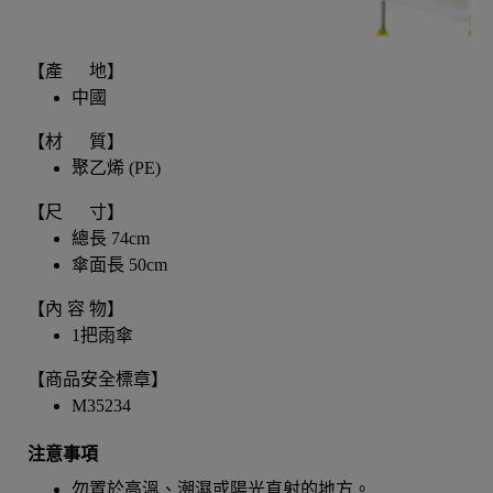
【產 地】
中國
【材 質】
聚乙烯 (PE)
【尺 寸】
總長 74cm
傘面長 50cm
【內 容 物】
1把雨傘
【商品安全標章】
M35234
注意事項
勿置於高溫、潮濕或陽光直射的地方。