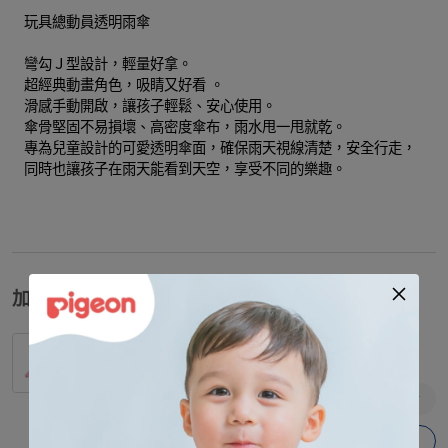
玩具總動員透明雨傘
彎勾Ｊ型設計，輕量好拿。
超經典動畫角色，吸睛又好看 。
滑感手動開啟，讓孩子輕鬆、安心使用。
傘骨堅固不易損壞、高密度傘布，雨水甩一甩就乾。
專為兒童設計的可愛透明傘面，確保雨天視線清楚，安全行走，
同時也讓孩子在雨天能看到天空，享受不同的樂趣。
加價購
【Baby City娃娃城】紅草莓蝴蝶結髮夾
$
90
加入購物車