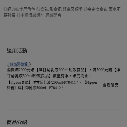
◎經典迪士尼角色 ◎彎勾J形傘把 好拿又順手 ◎高密度傘布 雨水不
易殘留 ◎中棒滑感設計 輕鬆開合
適用活動
贈品
滿額贈
消費滿2000元贈【洋甘菊乳液200ml短效良品】，滿5000元贈【洋
甘菊乳液500ml短效良品】數量有限，贈完為止。
【Pigeon貝親】洋甘菊乳液(200ml)-P78411 /
【Pigeon
查看贈品
貝親】洋甘菊乳液500ml - P78412 /
商品介紹