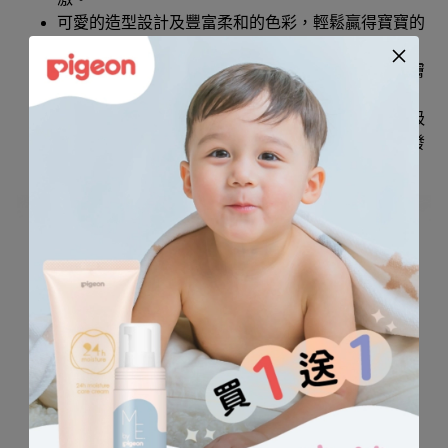
可愛的造型設計及豐富柔和的色彩，輕鬆贏得寶寶的
好奇與好感。
德國設計，品質保證，布面觸感柔軟細緻，給予皮膚
細緻的寶寶最溫柔的呵護。
內裝沙沙紙與按壓有聲機關，利用玩具聲音的反饋吸
引寶寶的注意力，提升產品與寶寶的互動，不只激發
聽覺感官，更給予有效安撫。