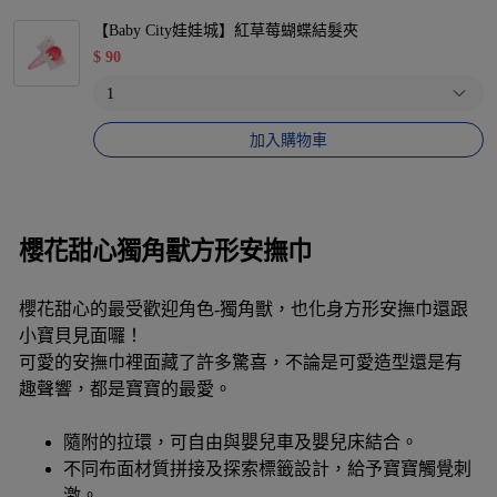
【Baby City娃娃城】紅草莓蝴蝶結髮夾
$
90
加入購物車
櫻花甜心獨角獸方形安撫巾
櫻花甜心的最受歡迎角色-獨角獸，也化身方形安撫巾還跟
小寶貝見面囉！
可愛的安撫巾裡面藏了許多驚喜，不論是可愛造型還是有
趣聲響，都是寶寶的最愛。
隨附的拉環，可自由與嬰兒車及嬰兒床結合。
不同布面材質拼接及探索標籤設計，給予寶寶觸覺刺
激。