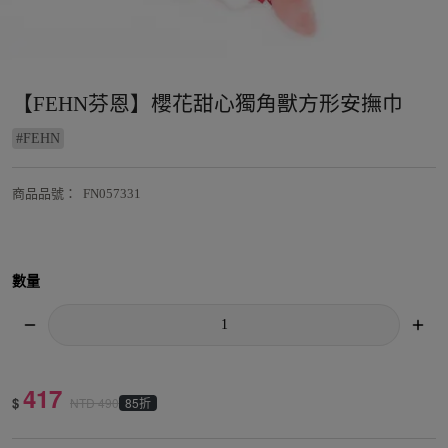
【FEHN芬恩】櫻花甜心獨角獸方形安撫巾
#
FEHN
商品品號
：
FN057331
數量
417
$
85折
NTD
490