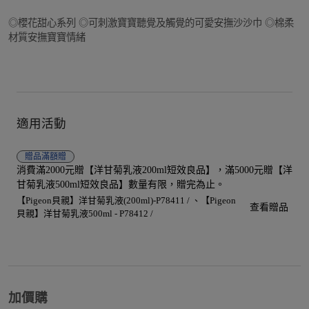
◎櫻花甜心系列 ◎可刺激寶寶聽覺及觸覺的可愛安撫沙沙巾 ◎棉柔
材質安撫寶寶情緒
適用活動
贈品
滿額贈
消費滿2000元贈【洋甘菊乳液200ml短效良品】，滿5000元贈【洋
甘菊乳液500ml短效良品】數量有限，贈完為止。
【Pigeon貝親】洋甘菊乳液(200ml)-P78411 /
【Pigeon
查看贈品
貝親】洋甘菊乳液500ml - P78412 /
加價購