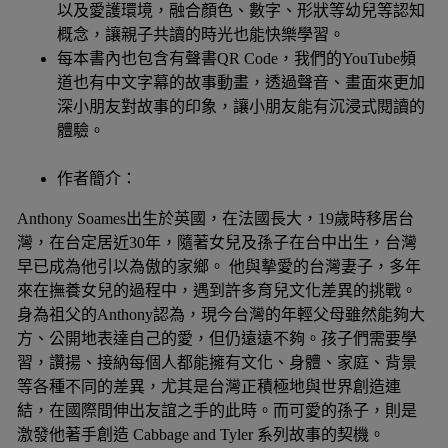
以及愛護環境，融合顏色、數字、形狀等幼兒等認知
概念，讓親子共讀的時光也能快樂學習。
每本書內也包含有聲書QR Code，我們的YouTube頻
道也有中文字幕的故事動畫，透過聲音、畫面來更加
深小朋友對故事的印象，讓小朋友能有沉浸式閱讀的
體驗。
作者簡介：
Anthony Soames出生於英國，在法國長大，19歲時移居台
灣，在台定居近30年，隨著女兒及孫子在台中出生，台灣
早已成為他引以為傲的家鄉。 他與摰愛的台灣妻子，多年
來在撫養女兒的過程中，遇到許多育兒文化差異的挑戰。
身為祖父的Anthony認為，現今台灣的年輕父母雖然能夠大
方、公開地表達自己的愛，但仍遠遠不夠。孩子們需要學
習，讚揚、接納每個人都能擁有文化、身體、家庭、背景
等各種不同的差異，尤其是台灣正積極地與世界創造連
結，在國際間伸出友誼之手的此時。而可愛的孫子，則是
激發他著手創造 Cabbage and Tyler 系列故事的契機。