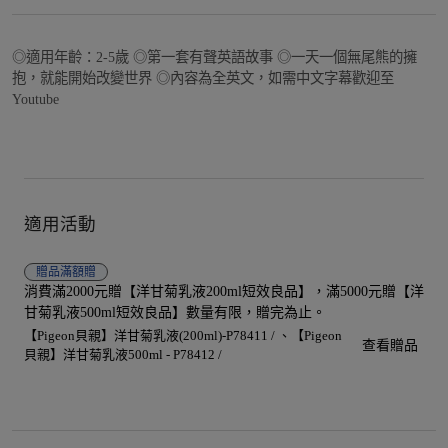
◎適用年齡：2-5歲 ◎第一套有聲英語故事 ◎一天一個無尾熊的擁
抱，就能開始改變世界 ◎內容為全英文，如需中文字幕歡迎至
Youtube
適用活動
贈品
滿額贈
消費滿2000元贈【洋甘菊乳液200ml短效良品】，滿5000元贈【洋
甘菊乳液500ml短效良品】數量有限，贈完為止。
【Pigeon貝親】洋甘菊乳液(200ml)-P78411 /
【Pigeon
查看贈品
貝親】洋甘菊乳液500ml - P78412 /