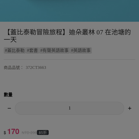
【蓋比泰勒冒險旅程】迪朵叢林 07 在池塘的
一天
#
蓋比泰勒
#
套書
#
有聲英語故事
#
英語故事
商品品號
：
372CT3663
數量
170
$
85折
NTD
200