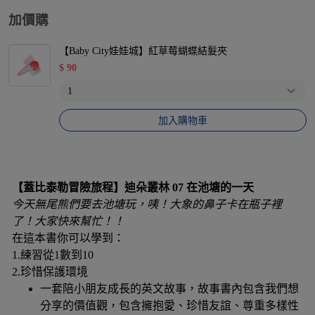
加價購
【Baby City娃娃城】紅草莓蝴蝶結髮夾
$
90
加入購物車
【蓋比泰勒冒險旅程】迪朵叢林 07 在池塘的一天
今天無尾熊們要去池塘玩，咦！大象的鼻子卡在瓶子裡
了！大家快來幫忙！！
在這本書你可以學到：
1.練習從1數到10
2.珍惜保護環境
一套陪小朋友成長的英文故事，故事書內包含我們想
分享的價值觀，包含擁抱愛、珍惜友誼、尊重多樣性