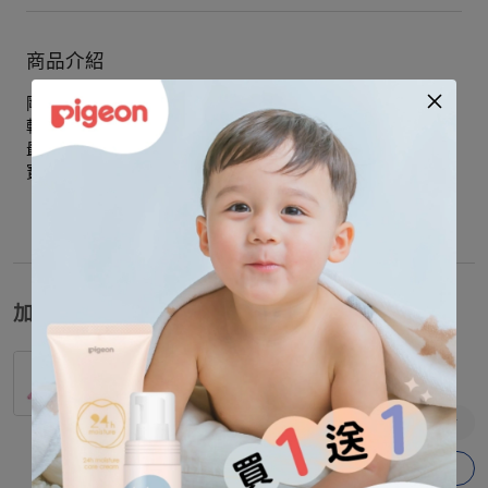
商品介紹
剛登陸地球的無尾熊寶寶
軟綿綿地窩在爸比媽咪懷裡
最天然的安撫魔法，讓睡意悄悄發芽
寶寶一夜好眠，夢也變得香甜♡
加價購
【Baby City娃娃城】紅草莓蝴蝶結髮夾
$
90
加入購物車