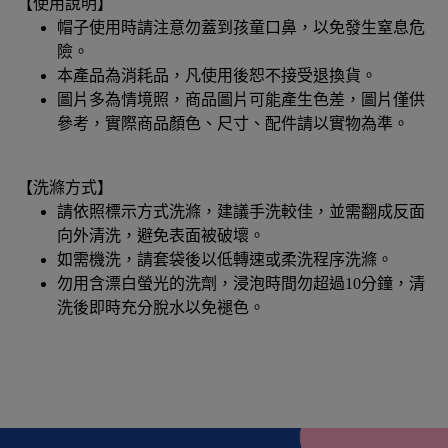
【使用說明】
帽子使用時請注意勿蓋到孩童口鼻，以免發生窒息危
險。
本產品為消耗品，凡使用後恕不接受退換貨。
圖片多為情境照，商品圖片可能產生色差，圖片僅供
參考，實際商品顏色、尺寸、配件請以實物為準。
【洗滌方式】
請依照標示方式洗滌，建議手洗較佳，並需翻成反面
向外清洗，避免表面被破壞。
如需機洗，請套袋後以低轉速或柔洗程序洗滌。
勿用含漂白螢光的洗劑，浸泡時間勿超過10分鐘，清
洗後即時充分脫水以免褪色。