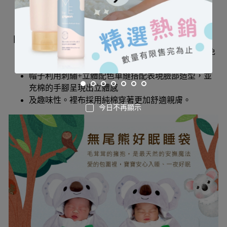
【產品特色】
前中心用隱形拉鍊方便穿脫，拉鍊頂端內持出片可免
刮傷baby細嫩肌膚。
帽子利用刺繡+立體配色車縫搭配表現臉部造型，並
充棉的手腳呈現出立體感
及趣味性。裡布採用純棉穿著更加舒適親膚。
今日不再顯示