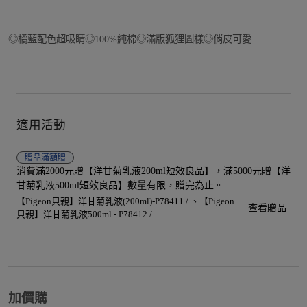
◎橘藍配色超吸睛◎100%純棉◎滿版狐狸圖樣◎俏皮可愛
適用活動
贈品
滿額贈
消費滿2000元贈【洋甘菊乳液200ml短效良品】，滿5000元贈【洋
甘菊乳液500ml短效良品】數量有限，贈完為止。
【Pigeon貝親】洋甘菊乳液(200ml)-P78411 /
【Pigeon
查看贈品
貝親】洋甘菊乳液500ml - P78412 /
加價購