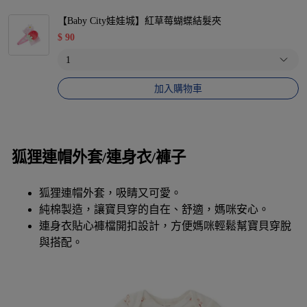
【Baby City娃娃城】紅草莓蝴蝶結髮夾
$
90
加入購物車
狐狸連帽外套/連身衣/褲子
狐狸連帽外套，吸睛又可愛。
純棉製造，讓寶貝穿的自在、舒適，媽咪安心。
連身衣貼心褲檔開扣設計，方便媽咪輕鬆幫寶貝穿脫
與搭配。