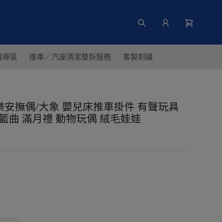
清專區
推車／汽座清潔整新服務
客製刺繡
版音樂安撫偶/大象 嬰兒床推車掛件 有聲玩具
籃曲 滿月禮 動物玩偶 絨毛娃娃