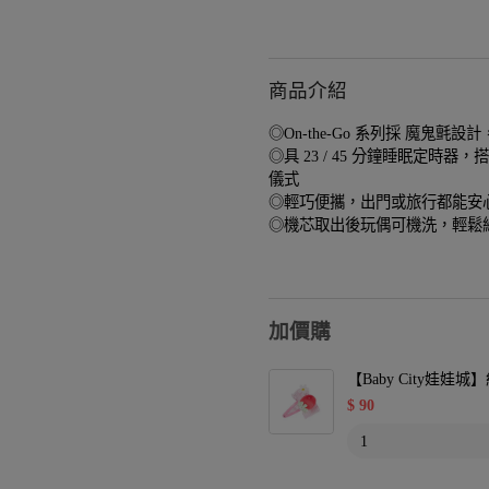
商品介紹
◎On-the-Go 系列採 魔鬼
◎具 23 / 45 分鐘睡眠定時
儀式
◎輕巧便攜，出門或旅行都能安心
◎機芯取出後玩偶可機洗，輕鬆
加價購
【Baby City娃
$
90