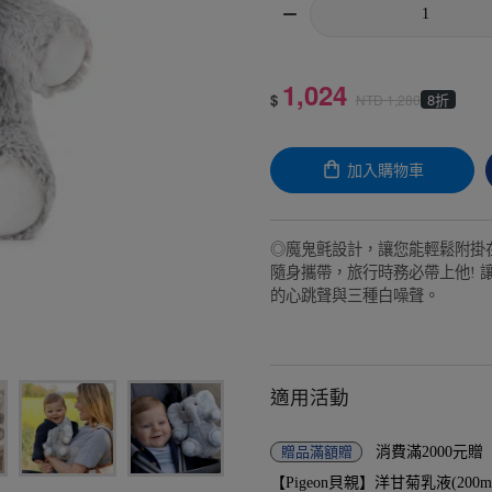
1,024
$
8折
NTD
1,280
加入購物車
◎魔鬼氈設計，讓您能輕鬆附掛在
隨身攜帶，旅行時務必帶上他! 讓寶
的心跳聲與三種白噪聲。
適用活動
贈品
滿額贈
消費滿2000元
【Pigeon貝親】洋甘菊乳液(200ml)-