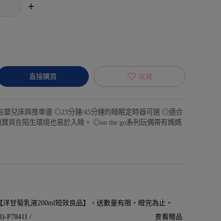
直接購買
收藏
嬰兒床與推車邊 ◎23分鐘/45分鐘的睡眠定時器可選 ◎適合
貝在陌生環境也易於入睡。 ◎on the go系列玩偶帶有媽媽
贈【洋甘菊乳液200ml短效良品】，送數量有限，贈完為止。
P78411 /
查看贈品