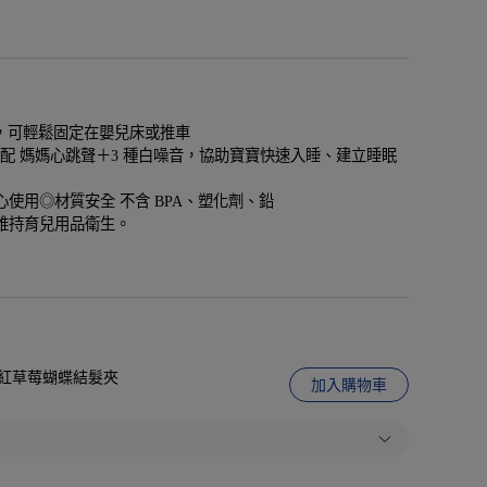
氈設計，可輕鬆固定在嬰兒床或推車
器，搭配 媽媽心跳聲＋3 種白噪音，協助寶寶快速入睡、建立睡眠
使用◎材質安全 不含 BPA、塑化劑、鉛
維持育兒用品衛生。
娃城】紅草莓蝴蝶結髮夾
加入購物車