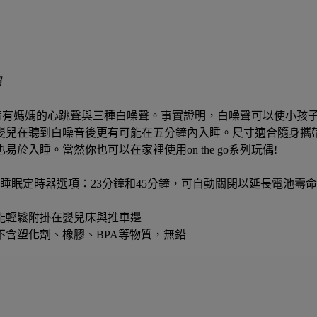
偶
系列玩偶帶有媽媽的心跳聲與三種白噪聲。事實證明，白噪聲可以使小孩子
嬰兒在聽到白噪音後更有可能在五分鐘內入睡。尺寸適合隨身攜帶
於入睡。當然你也可以在家裡使用on the go系列玩偶!
的睡眠定時器選項：23分鐘和45分鐘，可自動關閉以延長電池壽
能輕鬆附掛在嬰兒床與推車邊
不含塑化劑、橡膠、BPA等物質，無鉛